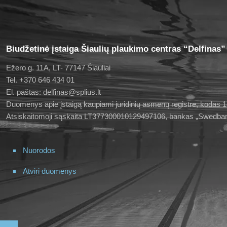
Biudžetinė įstaiga Šiaulių plaukimo centras “Delfinas”
Ežero g. 11A, LT- 77147 Šiauliai
Tel. +370 646 434 01
El. paštas: delfinas@splius.lt
Duomenys apie įstaigą kaupiami juridinių asmenų registre, kodas
Atsiskaitomoji sąskaita LT377300010129497106, bankas „Swedba
Nuorodos
Atviri duomenys