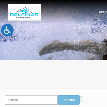
APIE
Open toolbar
Paieška
Paieška