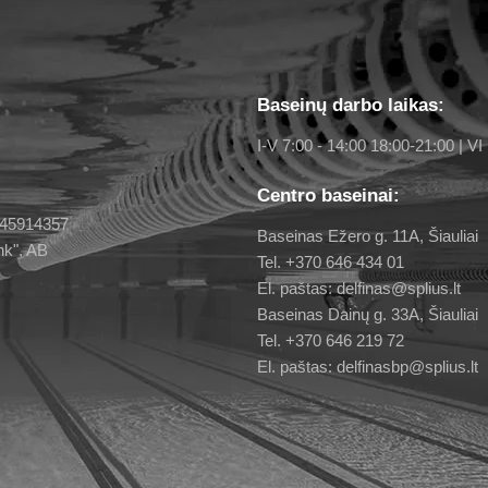
Baseinų darbo laikas:
I-V 7:00 - 14:00 18:00-21:00 | VI 
Centro baseinai:
 145914357
Baseinas Ežero g. 11A, Šiauliai
nk", AB
Tel. +370 646 434 01
El. paštas: delfinas@splius.lt
Baseinas Dainų g. 33A, Šiauliai
Tel. +370 646 219 72
El. paštas: delfinasbp@splius.lt