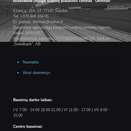
Biudžetinė įstaiga Šiaulių plaukimo centras “Delfinas”
Ežero g. 11A, LT- 77147 Šiauliai
Tel. +370 646 434 01
El. paštas: delfinas@splius.lt
Duomenys apie įstaigą kaupiami juridinių asmenų registre,
kodas 145914357
Atsiskaitomoji sąskaita LT377300010129497106, bankas
„Swedbank", AB
Nuorodos
Atviri duomenys
Baseinų darbo laikas:
I-V 7:00 - 14:00 18:00-21:00 | VI 11:00 - 17:00 | VII 9:00 -
15:00
Centro baseinai: