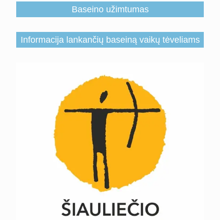
Baseino užimtumas
Informacija lankančių baseiną vaikų tėveliams