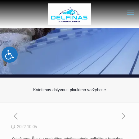
Open toolbar
Kvietimas dalyvauti plaukimo varžybose
2022-10-05
Kviečiame Šiaulių apskrities priešgaisrinės gelbėjimo tarnybos