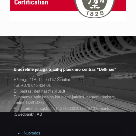
Biudžetinė įstaiga Šiaulių plaukimo centras “Delfinas”
Ežero g. 11A, LT- 77147 Šiauliai
Tel. +370 646 434 01
El. paštas: delfinas@splius.lt
Duomenys apie įstaigą kaupiami juridinių asmenų registre,
kodas 145914357
Atsiskaitomoji sąskaita LT377300010129497106, bankas
„Swedbank", AB
Nuorodos