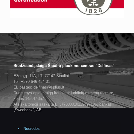
Biudžetinė įstaiga Šiaulių plaukimo centras “Delfinas”
Ežero g. 11A, LT- 77147 Šiauliai
Tel. +370 646 434 01
El. paštas: delfinas@splius.lt
Duomenys apie įstaigą kaupiami juridinių asmenų registre,
kodas 145914357
Atsiskaitomoji sąskaita LT377300010129497106, bankas
„Swedbank", AB
Nuorodos