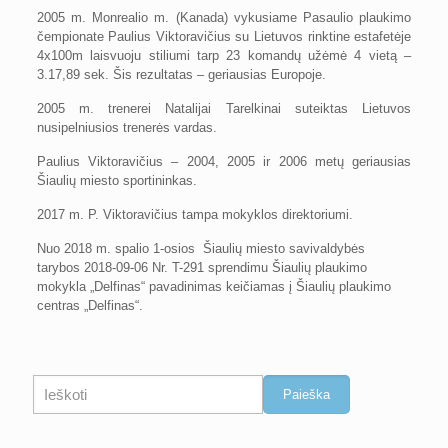
2005 m. Monrealio m. (Kanada) vykusiame Pasaulio plaukimo
čempionate Paulius Viktoravičius su Lietuvos rinktine estafetėje
4x100m laisvuoju stiliumi tarp 23 komandų užėmė 4 vietą –
3.17,89 sek. Šis rezultatas – geriausias Europoje.
2005 m. trenerei Natalijai Tarelkinai suteiktas Lietuvos
nusipelniusios trenerės vardas.
Paulius Viktoravičius – 2004, 2005 ir 2006 metų geriausias
Šiaulių miesto sportininkas.
2017 m. P. Viktoravičius tampa mokyklos direktoriumi.
Nuo 2018 m. spalio 1-osios Šiaulių miesto savivaldybės
tarybos 2018-09-06 Nr. T-291 sprendimu Šiaulių plaukimo
mokykla „Delfinas“ pavadinimas keičiamas į Šiaulių plaukimo
centras „Delfinas“.
Paieška
Paieška