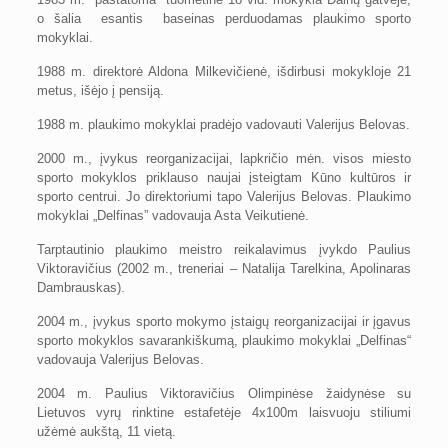
o šalia esantis baseinas perduodamas plaukimo sporto
mokyklai.
1988 m. direktorė Aldona Milkevičienė, išdirbusi mokykloje 21
metus, išėjo į pensiją.
1988 m. plaukimo mokyklai pradėjo vadovauti Valerijus Belovas.
2000 m., įvykus reorganizacijai, lapkričio mėn. visos miesto
sporto mokyklos priklauso naujai įsteigtam Kūno kultūros ir
sporto centrui. Jo direktoriumi tapo Valerijus Belovas. Plaukimo
mokyklai „Delfinas” vadovauja Asta Veikutienė.
Tarptautinio plaukimo meistro reikalavimus įvykdo Paulius
Viktoravičius (2002 m., treneriai – Natalija Tarelkina, Apolinaras
Dambrauskas).
2004 m., įvykus sporto mokymo įstaigų reorganizacijai ir įgavus
sporto mokyklos savarankiškumą, plaukimo mokyklai „Delfinas“
vadovauja Valerijus Belovas.
2004 m. Paulius Viktoravičius Olimpinėse žaidynėse su
Lietuvos vyrų rinktine estafetėje 4x100m laisvuoju stiliumi
užėmė aukštą, 11 vietą.