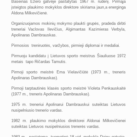
Baseinas Ežero gatvėje pastatytas 1967 m. rudenį. Pirmąja
įsteigtos plaukimo mokyklos direktore skiriama jaun,a energinga
Aldona Milkevičienė.
Organizuojamos mokinių mokymo plaukti grupės, pradeda dirbti
treneriai Vaclovas Ilevičius, Algimantas Kazimieras Verbyla,
Apolinaras Dambrauskas.
Pirmosios treniruotės, varžybos, pirmieji diplomai ir medaliai.
Pirmuoju kandidatu į Lietuvos sporto meistrus Šiauliuose 1972
metais tapo Ričardas Tamutis.
Pirmoji sporto meistrė Ema Vielavičiūtė (1973 m., treneris
Apolinaras Dambrauskas).
Pirmoji tarptautinės klasės sporto meistrė Violeta Penkauskaitė
(1977 m., treneris Apolinaras Dambrauskas).
1975 m. treneriui Apolinarui Dambrauskui suteiktas Lietuvos
nusipelniusio trenerio vardas.
1982 m. plaukimo mokyklos direktorei Aldonai Milkevičienei
suteiktas Lietuvos nusipelniusios trenerės vardas.
1983 m. pastatoma tuometinė 18 vid. mokykla Dainų gatvėje,