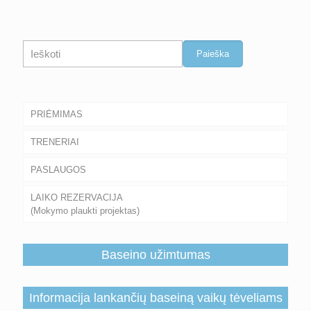
Paieška
Paieška
PRIĖMIMAS
TRENERIAI
PASLAUGOS
LAIKO REZERVACIJA
(Mokymo plaukti projektas)
Baseino užimtumas
Informacija lankančių baseiną vaikų tėveliams