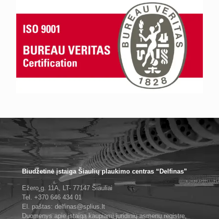
Biudžetinė įstaiga Šiaulių plaukimo centras “Delfinas”
Ežero g. 11A, LT- 77147 Šiauliai
Tel. +370 646 434 01
El. paštas: delfinas@splius.lt
Duomenys apie įstaigą kaupiami juridinių asmenų registre,