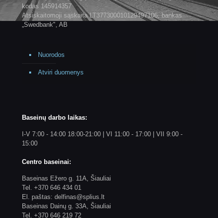
kodas 145914357
Atsiskaitomoji sąskaita LT377300010129497106, bankas
„Swedbank", AB
Nuorodos
Atviri duomenys
Baseinų darbo laikas:
I-V 7:00 - 14:00 18:00-21:00 | VI 11:00 - 17:00 | VII 9:00 -
15:00
Centro baseinai:
Baseinas Ežero g. 11A, Šiauliai
Tel. +370 646 434 01
El. paštas: delfinas@splius.lt
Baseinas Dainų g. 33A, Šiauliai
Tel. +370 646 219 72