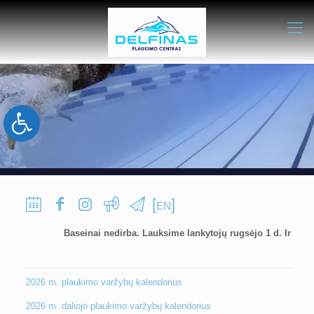
Open toolbar
[
]
EN
Baseinai nedirba. Lauksime lankytojų rugsėjo 1 d. Informaci
2026 m. plaukimo varžybų kalendorius
2026 m. daliojo plaukimo varžybų kalendorius