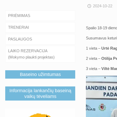
2024-10-22
PRIĖMIMAS
TRENERIAI
Spalio 18-19 dien
Susumavus keturių
PASLAUGOS
1 vieta –
Urtė Ra
LAIKO REZERVACIJA
(Mokymo plaukti projektas)
2 vieta –
Otilija P
3 vieta –
Viltė Mar
Baseino užimtumas
Informacija lankančių baseiną
vaikų tėveliams