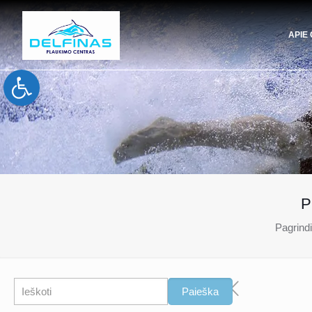
APIE
Open toolbar
P
Pagrindi
Paieška
Paieška