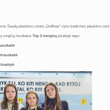
omis Šiaulių plaukimo centre „Delfinas“ vyko tradicinės plaukimo va
 rungčių rezultatus
Top 3 merginų
įskaitoje tapo:
gauskaitė
etrauskaitė
tinaitytė