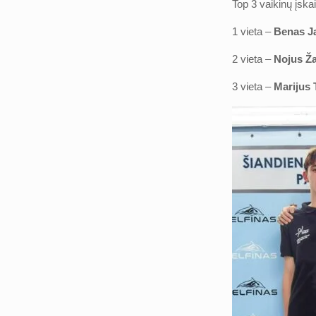
Top 3 vaikinų įskai
1 vieta –
Benas J
2 vieta –
Nojus Ža
3 vieta –
Marijus 