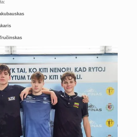
ta:
akubauskas
karis
Tručinskas