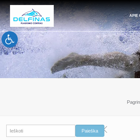
APIE
Open toolbar
Pagrin
Paieška
Paieška