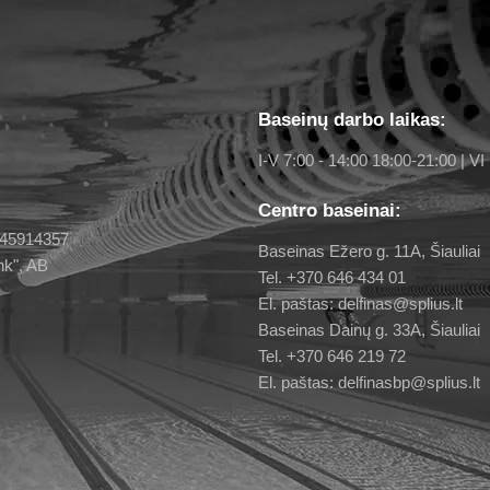
Baseinų darbo laikas:
I-V 7:00 - 14:00 18:00-21:00 | VI 
Centro baseinai:
 145914357
Baseinas Ežero g. 11A, Šiauliai
nk", AB
Tel. +370 646 434 01
El. paštas: delfinas@splius.lt
Baseinas Dainų g. 33A, Šiauliai
Tel. +370 646 219 72
El. paštas: delfinasbp@splius.lt