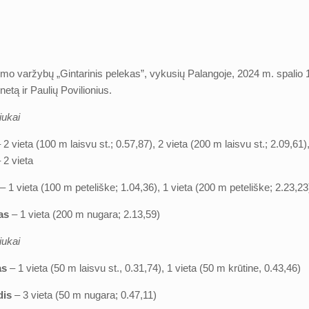
o varžybų „Gintarinis pelekas”, vykusių Palangoje, 2024 m. spalio 17-1
Anetą ir Paulių Povilionius.
iukai
 2 vieta (100 m laisvu st.; 0.57,87), 2 vieta (200 m laisvu st.; 2.09,6
 2 vieta
– 1 vieta (100 m peteliške; 1.04,36), 1 vieta (200 m peteliške; 2.23,23
kas
– 1 vieta (200 m nugara; 2.13,59)
iukai
as
– 1 vieta (50 m laisvu st., 0.31,74), 1 vieta (50 m krūtine, 0.43,46)
dis
– 3 vieta (50 m nugara; 0.47,11)