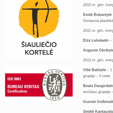
2010 m. gim. mer
Emilė Bukantytė
Geriausia plaukik
2011 m. gim. merg
Elzė Lašukaitė
– 
Augustė Obrikyt
2012 m. gim. mer
Viltė Balčaitė
– 1 
grupėje – 3 vieta
Beata Daugirdait
amžiaus grupėje –
Guostė Gulbinai
Smiltė Kantausk