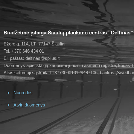
Biudžetinė įstaiga Šiaulių plaukimo centras “Delfinas”
Ežero g. 11A, LT- 77147 Šiauliai
Tel. +370 646 434 01
El. paštas: delfinas@splius.lt
Duomenys apie įstaigą kaupiami juridinių asmenų registre, kodas
Atsiskaitomoji sąskaita LT377300010129497106, bankas „Swedba
Nuorodos
Atviri duomenys