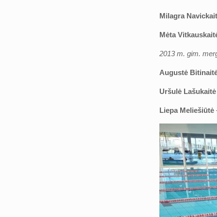
Milagra Navickai
Mėta Vitkauskait
2013 m. gim. mer
Augustė Bitinait
Uršulė Lašukait
Liepa Meliešiūtė