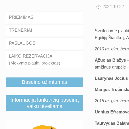
2024-10-22
PRIĖMIMAS
TRENERIAI
Sveikiname plaukim
Egidijų Šiautkulį, 
PASLAUGOS
2010 m. gim. bern
LAIKO REZERVACIJA
Ąžuolas Blažys
–
(Mokymo plaukti projektas)
amžiaus grupėje –
Laurynas Jocius
Baseino užimtumas
Marijus Tručins
Informacija lankančių baseiną
2015 m. gim. bern
vaikų tėveliams
Ugnius Efremov
Tautvydas Balan