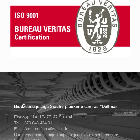
Biudžetinė įstaiga Šiaulių plaukimo centras “Delfinas”
Ežero g. 11A, LT- 77147 Šiauliai
Tel. +370 646 434 01
El. paštas: delfinas@splius.lt
Duomenys apie įstaigą kaupiami juridinių asmenų registre,