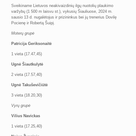
Sveikiname Lietuvos neakivaizdinių ilgų nuotolių plaukimo
varžybų (1 500 m laisvu st.), vykusių Šiauliuose, 2024 m.
sausio 13 d. nugalėtojus ir prizininkus bei jų trenerius Dovilę
Pocienę ir Robertą Šuipį.
Moterų grupė
Patricija Geriksonaitė
1 vieta (17.47,45)
Ugnė Šiautkulytė
2 vieta (17.57,40)
Ugnė Takuševičiūtė
3 vieta (18.20,30)
Vyrų grupė
Vilius Navickas
1 vieta (17.25,40)