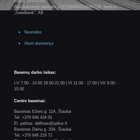
kodas 145914357
Atsiskaitomoji sąskaita LT377300010129497106, bankas
„Swedbank", AB
Nuorodos
Atviri duomenys
Baseinų darbo laikas:
I-V 7:00 - 14:00 18:00-21:00 | VI 11:00 - 17:00 | VII 9:00 -
15:00
Centro baseinai:
Baseinas Ežero g. 11A, Šiauliai
Tel. +370 646 434 01
El. paštas: delfinas@splius.lt
Baseinas Dainų g. 33A, Šiauliai
Tel. +370 646 219 72