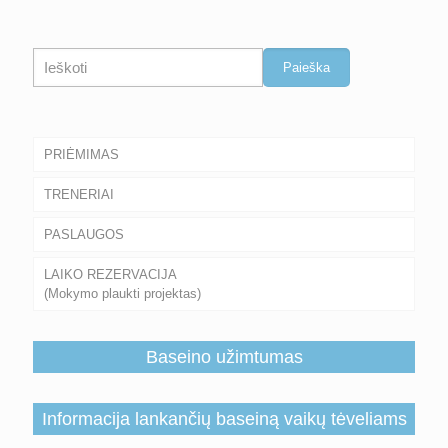
Paieška
Paieška
PRIĖMIMAS
TRENERIAI
PASLAUGOS
LAIKO REZERVACIJA
(Mokymo plaukti projektas)
Baseino užimtumas
Informacija lankančių baseiną vaikų tėveliams