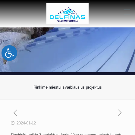
Open toolbar
Rinkime miestui svarbiausius projektus
2024-01-12
Pasirinkti reikia 3 projektus, kurie Jūsų nuomone, miestui turėtų