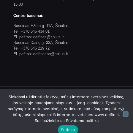
15:00
Centro baseinai:
Baseinas Ežero g. 11A, Šiauliai
Tel. +370 646 434 01
El. paštas: delfinas@splius.lt
Baseinas Dainų g. 33A, Šiauliai
Tel. +370 646 219 72
El. paštas: delfinasbp@splius.lt
Siekdami užtikrinti efektyvų mūsų interneto svetainės veikimą,
jos veikloje naudojame slapukus – (ang. cookies). Tęsdami
naršymą interneto svetainėje, sutinkate, kad Jūsų kompiuteryje
© 2023 Biudžetinės įstaigos Šiaulių plaukimo centro
būtų įrašomi slapukai iš interneto svetainės www.delfin.lt.
"Delfinas" internetinis puslapis. Sprendimas: 4WEB
Susipažinkite su
Privatumo politika
Sutinku