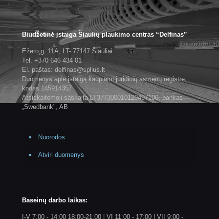
Biudžetinė įstaiga Šiaulių plaukimo centras “Delfinas”
Ežero g. 11A, LT- 77147 Šiauliai
Tel. +370 646 434 01
El. paštas: delfinas@splius.lt
Duomenys apie įstaigą kaupiami juridinių asmenų registre,
kodas 145914357
Atsiskaitomoji sąskaita LT377300010129497106, bankas
„Swedbank", AB
Nuorodos
Atviri duomenys
Baseinų darbo laikas:
I-V 7:00 - 14:00 18:00-21:00 | VI 11:00 - 17:00 | VII 9:00 -