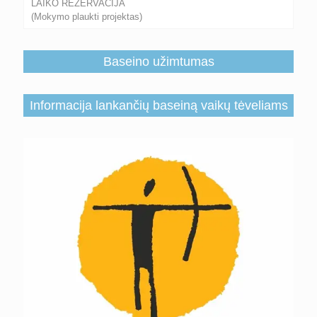
LAIKO REZERVACIJA
(Mokymo plaukti projektas)
Baseino užimtumas
Informacija lankančių baseiną vaikų tėveliams