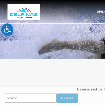
APIE
Open toolbar
Baseinai nedirba. 
Paieška
Paieška