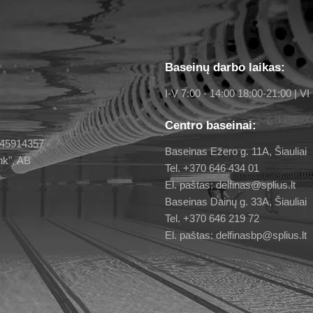
Baseinų darbo laikas:
I-V 7:00 - 14:00 18:00-21:00 | VI 
Centro baseinai:
 145914357
Baseinas Ežero g. 11A, Šiauliai
nk", AB
Tel. +370 646 434 01
El. paštas: delfinas@splius.lt
Baseinas Dainų g. 33A, Šiauliai
Tel. +370 646 219 72
El. paštas: delfinasbp@splius.lt