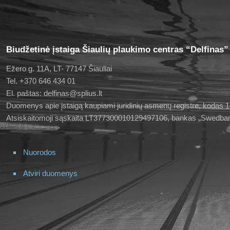
Biudžetinė įstaiga Šiaulių plaukimo centras “Delfinas”
Ežero g. 11A, LT- 77147 Šiauliai
Tel. +370 646 434 01
El. paštas: delfinas@splius.lt
Duomenys apie įstaigą kaupiami juridinių asmenų registre, kodas
Atsiskaitomoji sąskaita LT377300010129497106, bankas „Swedba
Nuorodos
Atviri duomenys