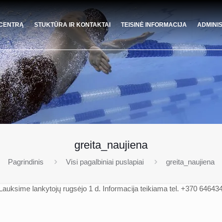
 CENTRĄ
STUKTŪRA IR KONTAKTAI
TEISINĖ INFORMACIJA
ADMINI
greita_naujiena
Pagrindinis
Visi pagalbiniai puslapiai
greita_naujiena
Lauksime lankytojų rugsėjo 1 d. Informacija teikiama tel. +370 6464340