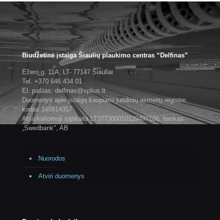
Biudžetinė įstaiga Šiaulių plaukimo centras “Delfinas”
Ežero g. 11A, LT- 77147 Šiauliai
Tel. +370 646 434 01
El. paštas: delfinas@splius.lt
Duomenys apie įstaigą kaupiami juridinių asmenų registre,
kodas 145914357
Atsiskaitomoji sąskaita LT377300010129497106, bankas
„Swedbank", AB
Nuorodos
Atviri duomenys