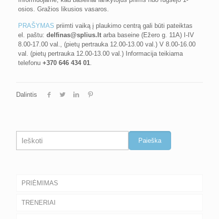
osios. Gražios likusios vasaros.
PRAŠYMAS
priimti vaiką į plaukimo centrą gali būti pateiktas
el. paštu:
delfinas@splius.lt
arba baseine (Ežero g. 11A) I-IV
8.00-17.00 val., (pietų pertrauka 12.00-13.00 val.) V 8.00-16.00
val. (pietų pertrauka 12.00-13.00 val.) Informacija teikiama
telefonu
+370 646 434 01
.
Dalintis
Paieška
Paieška
PRIĖMIMAS
TRENERIAI