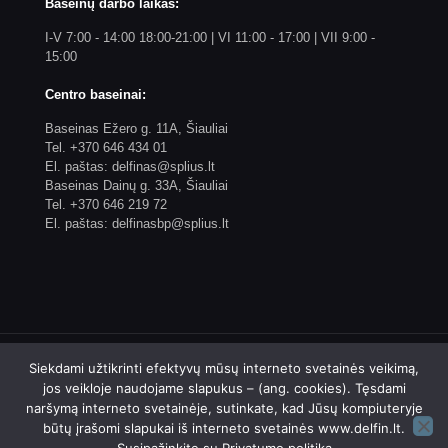
Baseinų darbo laikas:
I-V 7:00 - 14:00 18:00-21:00 | VI 11:00 - 17:00 | VII 9:00 -
15:00
Centro baseinai:
Baseinas Ežero g. 11A, Šiauliai
Tel. +370 646 434 01
El. paštas: delfinas@splius.lt
Baseinas Dainų g. 33A, Šiauliai
Tel. +370 646 219 72
El. paštas: delfinasbp@splius.lt
Siekdami užtikrinti efektyvų mūsų interneto svetainės veikimą,
jos veikloje naudojame slapukus – (ang. cookies). Tęsdami
naršymą interneto svetainėje, sutinkate, kad Jūsų kompiuteryje
© 2023 Biudžetinės įstaigos Šiaulių plaukimo centro
būtų įrašomi slapukai iš interneto svetainės www.delfin.lt.
"Delfinas" internetinis puslapis. Sprendimas: 4WEB