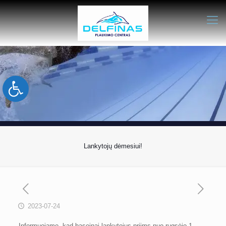
Open toolbar
Lankytojų dėmesiui!
2023-07-24
Informuojame, kad baseinai lankytojus priims nuo rugsėjo 1-