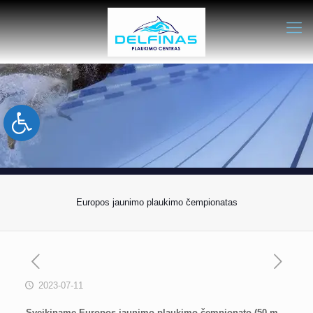
Open toolbar
Europos jaunimo plaukimo čempionatas
2023-07-11
Sveikiname Europos jaunimo plaukimo čempionato (50 m