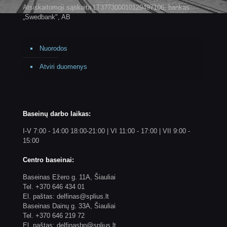
Atsiskaitomoji sąskaita LT377300010129497106, bankas
„Swedbank", AB
Nuorodos
Atviri duomenys
Baseinų darbo laikas:
I-V 7:00 - 14:00 18:00-21:00 | VI 11:00 - 17:00 | VII 9:00 -
15:00
Centro baseinai:
Baseinas Ežero g. 11A, Šiauliai
Tel. +370 646 434 01
El. paštas: delfinas@splius.lt
Baseinas Dainų g. 33A, Šiauliai
Tel. +370 646 219 72
El. paštas: delfinasbp@splius.lt