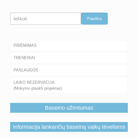
Paieška
Paieška
PRIĖMIMAS
TRENERIAI
PASLAUGOS
LAIKO REZERVACIJA
(Mokymo plaukti projektas)
Baseino užimtumas
Informacija lankančių baseiną vaikų tėveliams