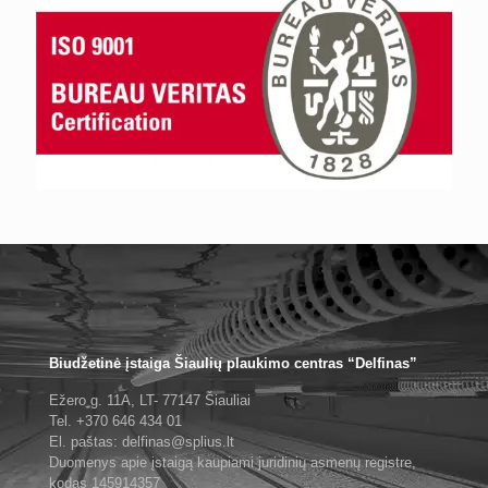
Biudžetinė įstaiga Šiaulių plaukimo centras “Delfinas”
Ežero g. 11A, LT- 77147 Šiauliai
Tel. +370 646 434 01
El. paštas: delfinas@splius.lt
Duomenys apie įstaigą kaupiami juridinių asmenų registre,
kodas 145914357