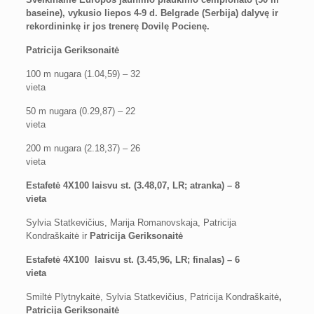
baseine), vykusio liepos 4-9 d. Belgrade (Serbija) dalyvę ir
rekordininkę ir jos trenerę Dovilę Pocienę.
Patricija Geriksonaitė
100 m nugara (1.04,59) – 32
vieta
50 m nugara (0.29,87) – 22
vieta
200 m nugara (2.18,37) – 26
vieta
Estafetė 4X100 laisvu st. (3.48,07, LR; atranka) – 8
vieta
Sylvia Statkevičius, Marija Romanovskaja, Patricija
Kondraškaitė ir
Patricija Geriksonaitė
Estafetė 4X100 laisvu st. (3.45,96, LR; finalas) – 6
vieta
Smiltė Plytnykaitė, Sylvia Statkevičius, Patricija Kondraškaitė
,
Patricija Geriksonaitė