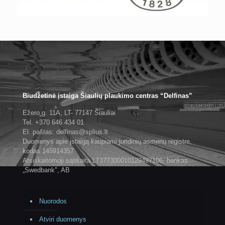
Biudžetinė įstaiga Šiaulių plaukimo centras “Delfinas”
Ežero g. 11A, LT- 77147 Šiauliai
Tel. +370 646 434 01
El. paštas: delfinas@splius.lt
Duomenys apie įstaigą kaupiami juridinių asmenų registre,
kodas 145914357
Atsiskaitomoji sąskaita LT377300010129497106, bankas
„Swedbank", AB
Nuorodos
Atviri duomenys