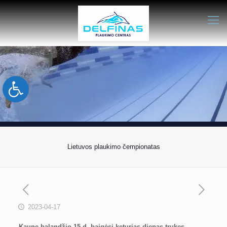
Open toolbar
Lietuvos plaukimo čempionatas
2023-04-17
Kaune balandžio 15 d. baigėsi keturias dienas trukęs