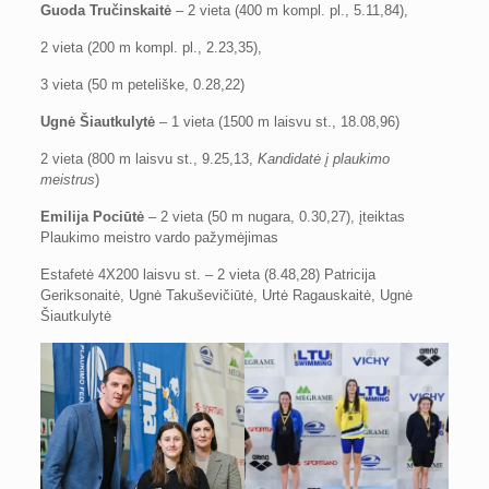
Guoda Tručinskaitė
– 2 vieta (400 m kompl. pl., 5.11,84),
2 vieta (200 m kompl. pl., 2.23,35),
3 vieta (50 m peteliške, 0.28,22)
Ugnė Šiautkulytė
– 1 vieta (1500 m laisvu st., 18.08,96)
2 vieta (800 m laisvu st., 9.25,13,
Kandidatė į plaukimo
meistrus
)
Emilija Pociūtė
– 2 vieta (50 m nugara, 0.30,27), įteiktas
Plaukimo meistro vardo pažymėjimas
Estafetė 4X200 laisvu st. – 2 vieta (8.48,28) Patricija
Geriksonaitė, Ugnė Takuševičiūtė, Urtė Ragauskaitė, Ugnė
Šiautkulytė