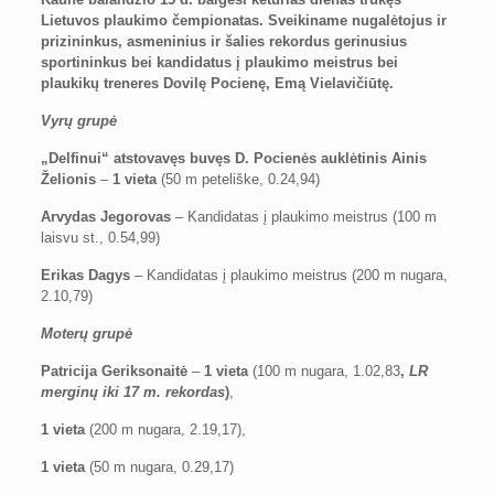
Lietuvos plaukimo čempionatas. Sveikiname nugalėtojus ir
prizininkus, asmeninius ir šalies rekordus gerinusius
sportininkus bei kandidatus į plaukimo meistrus bei
plaukikų treneres Dovilę Pocienę, Emą Vielavičiūtę.
Vyrų grupė
„Delfinui“ atstovavęs buvęs D. Pocienės auklėtinis Ainis
Želionis
–
1 vieta
(50 m peteliške, 0.24,94)
Arvydas Jegorovas
– Kandidatas į plaukimo meistrus (100 m
laisvu st., 0.54,99)
Erikas Dagys
– Kandidatas į plaukimo meistrus (200 m nugara,
2.10,79)
Moterų grupė
Patricija Geriksonaitė
–
1 vieta
(100 m nugara, 1.02,83
,
LR
merginų iki 17 m. rekordas
)
,
1 vieta
(200 m nugara, 2.19,17),
1 vieta
(50 m nugara, 0.29,17)