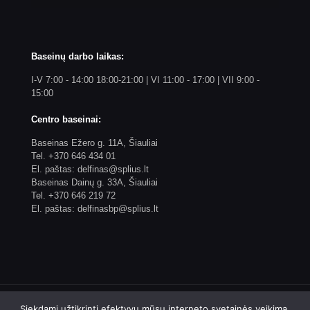
Baseinų darbo laikas:
I-V 7:00 - 14:00 18:00-21:00 | VI 11:00 - 17:00 | VII 9:00 -
15:00
Centro baseinai:
Baseinas Ežero g. 11A, Šiauliai
Tel. +370 646 434 01
El. paštas: delfinas@splius.lt
Baseinas Dainų g. 33A, Šiauliai
Tel. +370 646 219 72
El. paštas: delfinasbp@splius.lt
Siekdami užtikrinti efektyvų mūsų interneto svetainės veikimą,