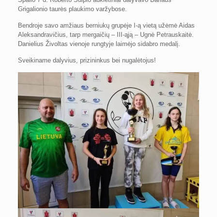
Grigalionio taurės plaukimo varžybose.
Bendroje savo amžiaus berniukų grupėje I-ą vietą užėmė Aidas
Aleksandravičius, tarp mergaičių – III-ąją – Ugnė Petrauskaitė.
Danielius Živoltas vienoje rungtyje laimėjo sidabro medalį.
Sveikiname dalyvius, prizininkus bei nugalėtojus!