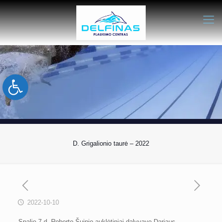
Open toolbar
D. Grigalionio taurė – 2022
2022-10-10
Spalio 7 d. Roberto Šuipio auklėtiniai dalyvavo Dariaus