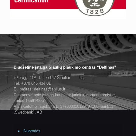
Biudžetinė įstaiga Šiaulių plaukimo centras “Delfinas”
Ežero g. 11A, LT- 77147 Šiauliai
Tel. +370 646 434 01
El. paštas: delfinas@splius.lt
Duomenys apie įstaigą kaupiami juridinių asmenų registre,
kodas 145914357
Atsiskaitomoji sąskaita LT377300010129497106, bankas
„Swedbank", AB
Nuorodos