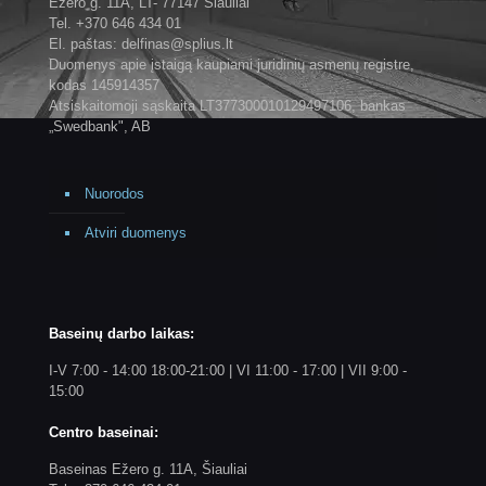
Ežero g. 11A, LT- 77147 Šiauliai
Tel. +370 646 434 01
El. paštas: delfinas@splius.lt
Duomenys apie įstaigą kaupiami juridinių asmenų registre,
kodas 145914357
Atsiskaitomoji sąskaita LT377300010129497106, bankas
„Swedbank", AB
Nuorodos
Atviri duomenys
Baseinų darbo laikas:
I-V 7:00 - 14:00 18:00-21:00 | VI 11:00 - 17:00 | VII 9:00 -
15:00
Centro baseinai:
Baseinas Ežero g. 11A, Šiauliai