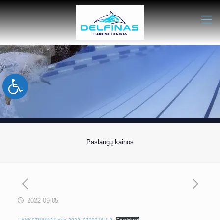
Open toolbar
Paslaugų kainos
2022-09-05
LANKSTINUKAS-nuo-2022_0723216-1-2
Parsisiųsti