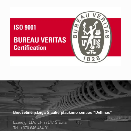
Biudžetinė įstaiga Šiaulių plaukimo centras “Delfinas”
Ežero g. 11A, LT- 77147 Šiauliai
Tel. +370 646 434 01