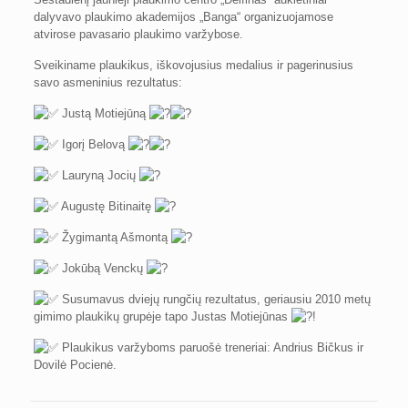
dalyvavo plaukimo akademijos „Banga“ organizuojamose
atvirose pavasario plaukimo varžybose.
Sveikiname plaukikus, iškovojusius medalius ir pagerinusius
savo asmeninius rezultatus:
Justą Motiejūną
Igorį Belovą
Lauryną Jocių
Augustę Bitinaitę
Žygimantą Ašmontą
Jokūbą Venckų
Susumavus dviejų rungčių rezultatus, geriausiu 2010 metų
gimimo plaukikų grupėje tapo Justas Motiejūnas
!
Plaukikus varžyboms paruošė treneriai: Andrius Bičkus ir
Dovilė Pocienė.