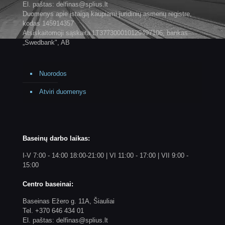
El. paštas: delfinas@splius.lt
Duomenys apie įstaigą kaupiami juridinių asmenų registre,
kodas 145914357
Atsiskaitomoji sąskaita LT377300010129497106, bankas
„Swedbank", AB
Nuorodos
Atviri duomenys
Baseinų darbo laikas:
I-V 7:00 - 14:00 18:00-21:00 | VI 11:00 - 17:00 | VII 9:00 -
15:00
Centro baseinai:
Baseinas Ežero g. 11A, Šiauliai
Tel. +370 646 434 01
El. paštas: delfinas@splius.lt