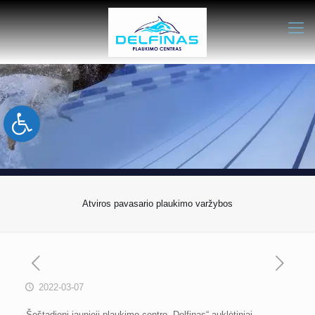
Open toolbar
Atviros pavasario plaukimo varžybos
2022-03-07
Šeštadienį jaunieji plaukimo centro „Delfinas“ auklėtiniai