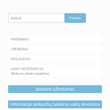
Paieška
Paieška
PRIĖMIMAS
TRENERIAI
PASLAUGOS
LAIKO REZERVACIJA
(Mokymo plaukti projektas)
Baseino užimtumas
Informacija lankančių baseiną vaikų tėveliams