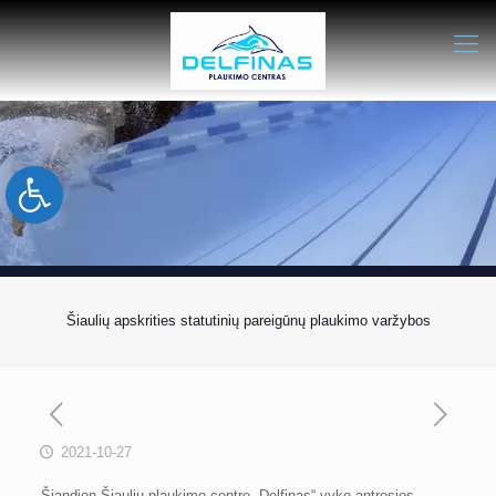
Open toolbar
Šiaulių apskrities statutinių pareigūnų plaukimo varžybos
2021-10-27
Šiandien Šiaulių plaukimo centre „Delfinas“ vyko antrosios