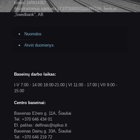
kodas 145914357
Atsiskaitomoji sąskaita LT377300010129497106, bankas
„Swedbank", AB
Nuorodos
Atviri duomenys
Baseinų darbo laikas:
I-V 7:00 - 14:00 18:00-21:00 | VI 11:00 - 17:00 | VII 9:00 -
15:00
Centro baseinai:
Baseinas Ežero g. 11A, Šiauliai
Tel. +370 646 434 01
El. paštas: delfinas@splius.lt
Baseinas Dainų g. 33A, Šiauliai
Tel. +370 646 219 72