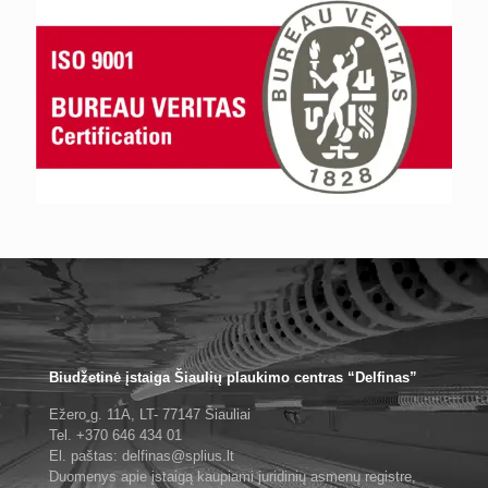
Biudžetinė įstaiga Šiaulių plaukimo centras “Delfinas”
Ežero g. 11A, LT- 77147 Šiauliai
Tel. +370 646 434 01
El. paštas: delfinas@splius.lt
Duomenys apie įstaigą kaupiami juridinių asmenų registre,