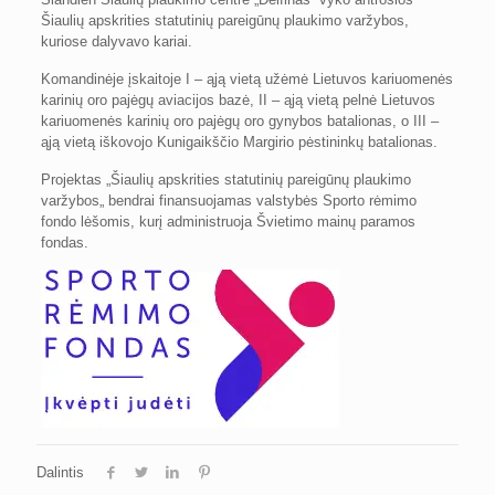
Šiaulių apskrities statutinių pareigūnų plaukimo varžybos,
kuriose dalyvavo kariai.
Komandinėje įskaitoje I – ąją vietą užėmė Lietuvos kariuomenės
karinių oro pajėgų aviacijos bazė, II – ąją vietą pelnė Lietuvos
kariuomenės karinių oro pajėgų oro gynybos batalionas, o III –
ąją vietą iškovojo Kunigaikščio Margirio pėstininkų batalionas.
Projektas „Šiaulių apskrities statutinių pareigūnų plaukimo
varžybos„ bendrai finansuojamas valstybės Sporto rėmimo
fondo lėšomis, kurį administruoja Švietimo mainų paramos
fondas.
Dalintis