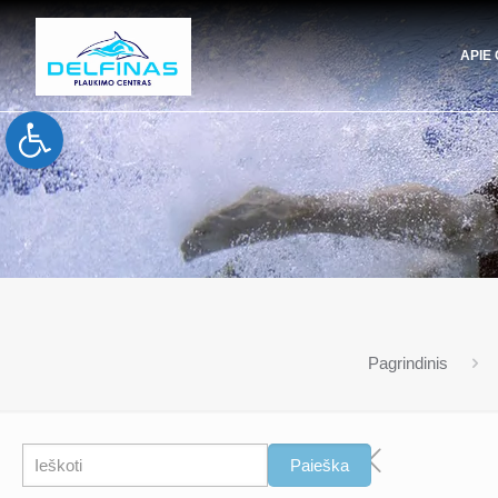
APIE
Open toolbar
Pagrindinis
Paieška
Paieška