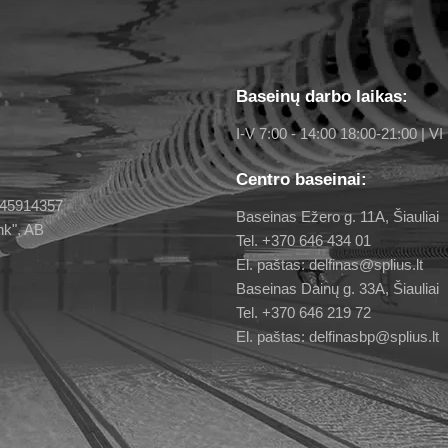
Baseinų darbo laikas:
I-V 7:00 - 14:00 18:00-21:00 | VI 
Centro baseinai:
 145914357
Baseinas Ežero g. 11A, Šiauliai
nk", AB
Tel. +370 646 434 01
El. paštas: delfinas@splius.lt
Baseinas Dainų g. 33A, Šiauliai
Tel. +370 646 219 72
El. paštas: delfinasbp@splius.lt