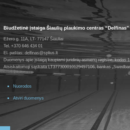
Biudžetinė įstaiga Šiaulių plaukimo centras “Delfinas”
Ežero g. 11A, LT- 77147 Šiauliai
Tel. +370 646 434 01
El. paštas: delfinas@splius.lt
Duomenys apie įstaigą kaupiami juridinių asmenų registre, kodas
Atsiskaitomoji sąskaita LT377300010129497106, bankas „Swedba
Nuorodos
Atviri duomenys