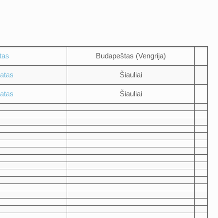
tas
Budapeštas (Vengrija)
natas
Šiauliai
natas
Šiauliai