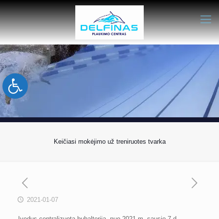
Open toolbar
Keičiasi mokėjimo už treniruotes tvarka
2021-01-07
Įvedus centralizuotą buhalteriją, nuo 2021 m. sausio 7 d.