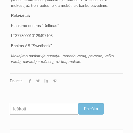
mokestį už treniruotes reikia mokėti tik banko pavedimu:
Rekvizitai:
Plaukimo centras “Delfinas”
LT377300010129497106
Bankas AB “Swedbank”
Mokėjimo paskirtyje nurodyti: trenerio vardą, pavardę, vaiko
vardą, pavardę ir mėnesį, už kurį mokate.
Dalintis
Paieška
Paieška