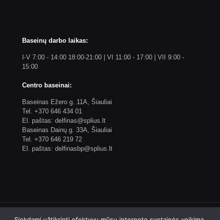
Baseinų darbo laikas:
I-V 7:00 - 14:00 18:00-21:00 | VI 11:00 - 17:00 | VII 9:00 -
15:00
Centro baseinai:
Baseinas Ežero g. 11A, Šiauliai
Tel. +370 646 434 01
El. paštas: delfinas@splius.lt
Baseinas Dainų g. 33A, Šiauliai
Tel. +370 646 219 72
El. paštas: delfinasbp@splius.lt
Siekdami užtikrinti efektyvų mūsų interneto svetainės veikimą,