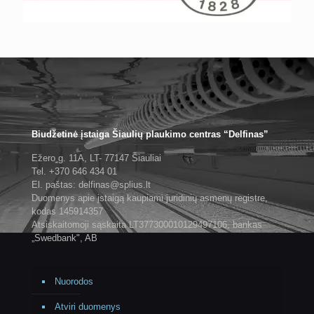
Biudžetinė įstaiga Šiaulių plaukimo centras “Delfinas”
Ežero g. 11A, LT- 77147 Šiauliai
Tel. +370 646 434 01
El. paštas: delfinas@splius.lt
Duomenys apie įstaigą kaupiami juridinių asmenų registre,
kodas 145914357
Atsiskaitomoji sąskaita LT377300010129497106, bankas
„Swedbank", AB
Nuorodos
Atviri duomenys