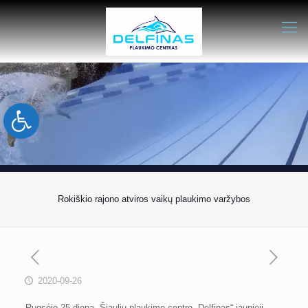
Open toolbar
Rokiškio rajono atviros vaikų plaukimo varžybos
2020-09-26
Rugsėjo 25 dieną, Šiaulių plaukimo centro „Delfinas“ jaunieji