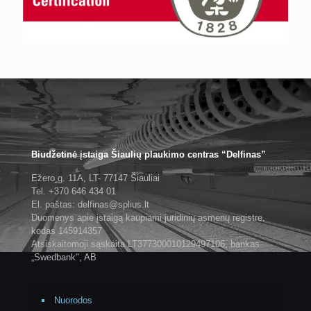
Biudžetinė įstaiga Šiaulių plaukimo centras “Delfinas”
Ežero g. 11A, LT- 77147 Šiauliai
Tel. +370 646 434 01
El. paštas: delfinas@splius.lt
Duomenys apie įstaigą kaupiami juridinių asmenų registre,
kodas 145914357
Atsiskaitomoji sąskaita LT377300010129497106, bankas
„Swedbank", AB
Nuorodos