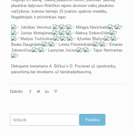
plaukikai dalyvavo Rokiškio rajono atvirose vaikų plaukimo
varžybose, kuriose laimėjo 15 įvairios spalvos medalių.
Nugalėtojais ir prizininkais tapo:
Jokūbas Venckus
Milagra Navickaitė
Justas Motiejūnas
Aleksa Sinkevičiūtė
Marijus Tručinskas
Ąžuolas Blažys
Beata Daugirdaitė
Loreta Pėstininkaitė
Einaras
Juknevičius
Laurynas Jocius
Tajus Normantas
Dėkojame treneriams A. Bičkui ir D. Pocienei už sportininkų
paruošimą bei tėveliams už bendradarbiavimą.
Dalintis
Paieška
Paieška