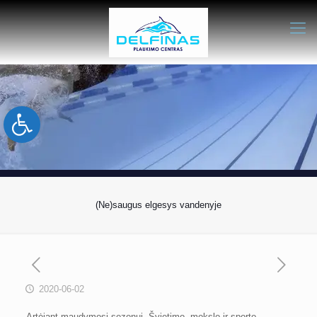
Open toolbar
(Ne)saugus elgesys vandenyje
2020-06-02
Artėjant maudymosi sezonui, Švietimo, mokslo ir sporto