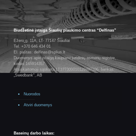
Biudžetinė įstaiga Šiaulių plaukimo centras “Delfinas”
Ežero g. 11A, LT- 77147 Šiauliai
Tel. +370 646 434 01
El. paštas: delfinas@splius.lt
Duomenys apie įstaigą kaupiami juridinių asmenų registre,
kodas 145914357
Atsiskaitomoji sąskaita LT377300010129497106, bankas
„Swedbank", AB
Nuorodos
Atviri duomenys
Baseinų darbo laikas: