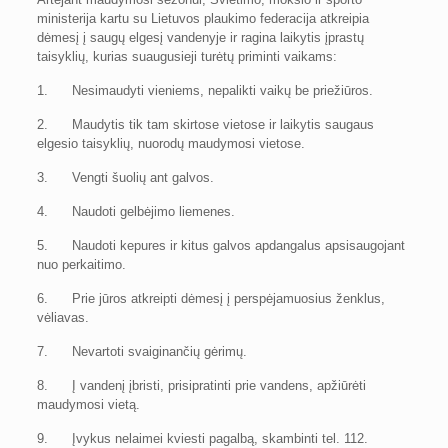
ministerija kartu su Lietuvos plaukimo federacija atkreipia
dėmesį į saugų elgesį vandenyje ir ragina laikytis įprastų
taisyklių, kurias suaugusieji turėtų priminti vaikams:
1. Nesimaudyti vieniems, nepalikti vaikų be priežiūros.
2. Maudytis tik tam skirtose vietose ir laikytis saugaus
elgesio taisyklių, nuorodų maudymosi vietose.
3. Vengti šuolių ant galvos.
4. Naudoti gelbėjimo liemenes.
5. Naudoti kepures ir kitus galvos apdangalus apsisaugojant
nuo perkaitimo.
6. Prie jūros atkreipti dėmesį į perspėjamuosius ženklus,
vėliavas.
7. Nevartoti svaiginančių gėrimų.
8. Į vandenį įbristi, prisipratinti prie vandens, apžiūrėti
maudymosi vietą.
9. Įvykus nelaimei kviesti pagalbą, skambinti tel. 112.