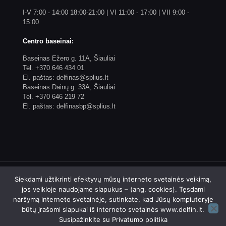
I-V 7:00 - 14:00 18:00-21:00 | VI 11:00 - 17:00 | VII 9:00 -
15:00
Centro baseinai:
Baseinas Ežero g. 11A, Šiauliai
Tel. +370 646 434 01
El. paštas: delfinas@splius.lt
Baseinas Dainų g. 33A, Šiauliai
Tel. +370 646 219 72
El. paštas: delfinasbp@splius.lt
Siekdami užtikrinti efektyvų mūsų interneto svetainės veikimą,
jos veikloje naudojame slapukus – (ang. cookies). Tęsdami
naršymą interneto svetainėje, sutinkate, kad Jūsų kompiuteryje
© 2023 Biudžetinės įstaigos Šiaulių plaukimo centro
būtų įrašomi slapukai iš interneto svetainės www.delfin.lt.
"Delfinas" internetinis puslapis. Sprendimas: 4WEB
Susipažinkite su
Privatumo politika