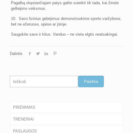
Pagalbą skęstančiajam patys galite suteikti tik tada, kai žinote
gelbėjimo veiksmus.
10. Savo fizinius gebėjimus demonstruokime sporto varžybose,
bet ne ežeruose, upėse ar jūroje.
Saugokite save ir kitus. Vanduo – ne vieta elgtis neatsakingai.
Dalintis
Paieška
Paieška
PRIĖMIMAS
TRENERIAI
PASLAUGOS