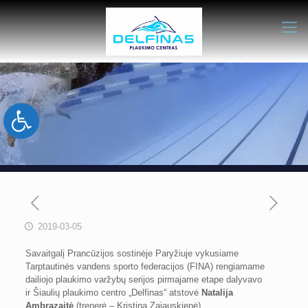
Open toolbar
2019-03-05
Savaitgalį Prancūzijos sostinėje Paryžiuje vykusiame
Tarptautinės vandens sporto federacijos (FINA) rengiamame
dailiojo plaukimo varžybų serijos pirmajame etape dalyvavo
ir Šiaulių plaukimo centro „Delfinas“ atstovė
Natalija
Ambrazaitė
(trenerė – Kristina Zajauskienė).