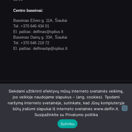
Centro baseinai:
Baseinas Ežero g. 11A, Šiauliai
Tel. +370 646 434 01
El. paštas: delfinas@splius.lt
Baseinas Dainų g. 33A, Šiauliai
Tel. +370 646 219 72
El. paštas: delfinasbp@splius.lt
Siekdami užtikrinti efektyvų mūsų interneto svetainės veikimą,
jos veikloje naudojame slapukus – (ang. cookies). Tęsdami
naršymą interneto svetainėje, sutinkate, kad Jūsų kompiuteryje
© 2023 Biudžetinės įstaigos Šiaulių plaukimo centro
būtų įrašomi slapukai iš interneto svetainės www.delfin.lt.
"Delfinas" internetinis puslapis. Sprendimas: 4WEB
Susipažinkite su
Privatumo politika
Sutinku