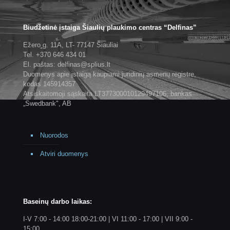
Biudžetinė įstaiga Šiaulių plaukimo centras “Delfinas”
Ežero g. 11A, LT- 77147 Šiauliai
Tel. +370 646 434 01
El. paštas: delfinas@splius.lt
Duomenys apie įstaigą kaupiami juridinių asmenų registre,
kodas 145914357
Atsiskaitomoji sąskaita LT377300010129497106, bankas
„Swedbank", AB
Nuorodos
Atviri duomenys
Baseinų darbo laikas:
I-V 7:00 - 14:00 18:00-21:00 | VI 11:00 - 17:00 | VII 9:00 -
15:00