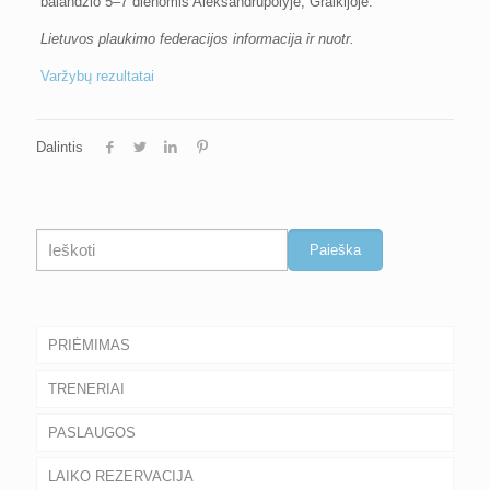
balandžio 5–7 dienomis Aleksandrupolyje, Graikijoje.
Lietuvos plaukimo federacijos informacija ir nuotr.
Varžybų rezultatai
Dalintis
Paieška
Paieška
PRIĖMIMAS
TRENERIAI
PASLAUGOS
LAIKO REZERVACIJA