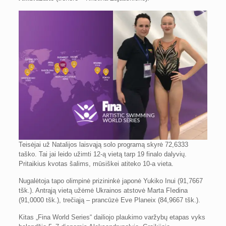
Teisėjai už Natalijos laisvąją solo programą skyrė 72,6333
taško. Tai jai leido užimti 12-ą vietą tarp 19 finalo dalyvių.
Pritaikius kvotas šalims, mūsiškei atiteko 10-a vieta.
Nugalėtoja tapo olimpinė prizininkė japonė Yukiko Inui (91,7667
tšk.). Antrąją vietą užėmė Ukrainos atstovė Marta FIedina
(91,0000 tšk.), trečiąją – prancūzė Eve Planeix (84,9667 tšk.).
Kitas „Fina World Series“ dailiojo plaukimo varžybų etapas vyks