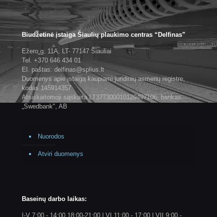
Biudžetinė įstaiga Šiaulių plaukimo centras “Delfinas”
Ežero g. 11A, LT- 77147 Šiauliai
Tel. +370 646 434 01
El. paštas: delfinas@splius.lt
Duomenys apie įstaigą kaupiami juridinių asmenų registre,
kodas 145914357
Atsiskaitomoji sąskaita LT377300010129497106, bankas
„Swedbank", AB
Nuorodos
Atviri duomenys
Baseinų darbo laikas:
I-V 7:00 - 14:00 18:00-21:00 | VI 11:00 - 17:00 | VII 9:00 -