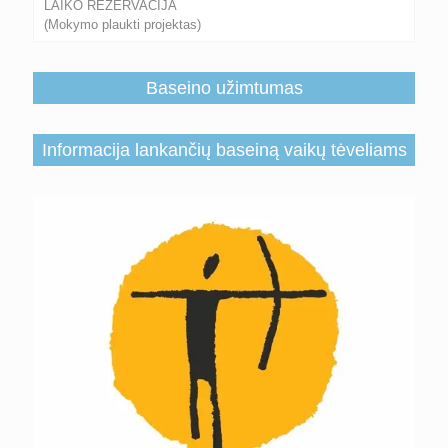
LAIKO REZERVACIJA
(Mokymo plaukti projektas)
Baseino užimtumas
Informacija lankančių baseiną vaikų tėveliams