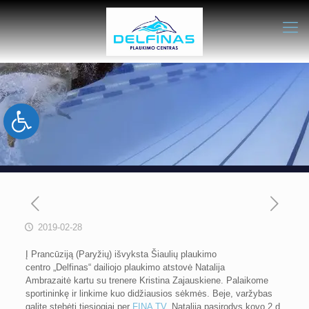
Open toolbar
2019-02-28
Į Prancūziją (Paryžių) išvyksta Šiaulių plaukimo
centro „Delfinas“ dailiojo plaukimo atstovė Natalija
Ambrazaitė kartu su trenere Kristina Zajauskiene. Palaikome
sportininkę ir linkime kuo didžiausios sėkmės. Beje, varžybas
galite stebėti tiesiogiai per
FINA TV
. Natalija pasirodys kovo 2 d.