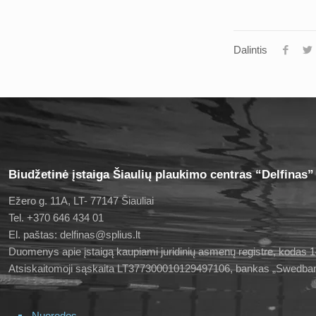
Dalintis
Biudžetinė įstaiga Šiaulių plaukimo centras “Delfinas”
Ežero g. 11A, LT- 77147 Šiauliai
Tel. +370 646 434 01
El. paštas: delfinas@splius.lt
Duomenys apie įstaigą kaupiami juridinių asmenų registre, kodas
Atsiskaitomoji sąskaita LT377300010129497106, bankas „Swedba
Nuorodos