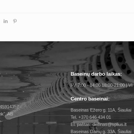
Baseinų darbo laikas:
I-V 7:00 - 14:00 18:00-21:00 | VI 
Centro baseinai:
 145914357
Baseinas Ežero g. 11A, Šiauliai
nk", AB
Tel. +370 646 434 01
El. paštas: delfinas@splius.lt
Baseinas Dainų g. 33A, Šiauliai