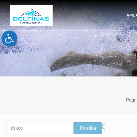
APIE
Open toolbar
Pagri
Paieška
Paieška