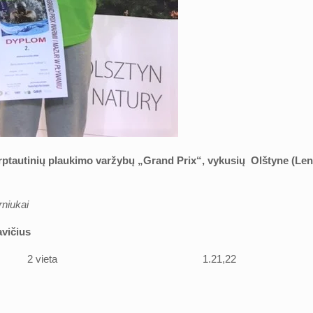
rptautinių plaukimo varžybų „Grand Prix“, vykusių Olštyne (Lenkij
niukai
avičius
ugara 2 vieta 1.21,22