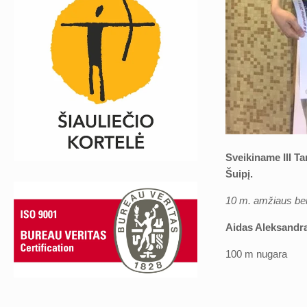
Sveikiname III Ta
Šuipį.
10 m. amžiaus ber
Aidas Aleksandr
100 m n