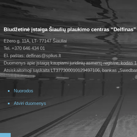
Biudžetinė įstaiga Šiaulių plaukimo centras “Delfinas”
Ežero g. 11A, LT- 77147 Šiauliai
Tel. +370 646 434 01
El. paštas: delfinas@splius.lt
Duomenys apie įstaigą kaupiami juridinių asmenų registre, kodas
Atsiskaitomoji sąskaita LT377300010129497106, bankas „Swedba
Nuorodos
Atviri duomenys