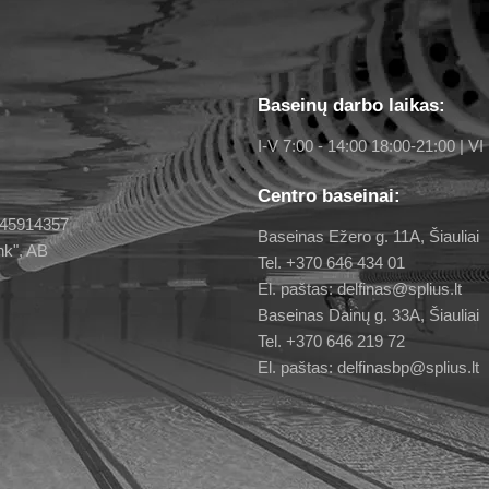
Baseinų darbo laikas:
I-V 7:00 - 14:00 18:00-21:00 | VI 
Centro baseinai:
 145914357
Baseinas Ežero g. 11A, Šiauliai
nk", AB
Tel. +370 646 434 01
El. paštas: delfinas@splius.lt
Baseinas Dainų g. 33A, Šiauliai
Tel. +370 646 219 72
El. paštas: delfinasbp@splius.lt