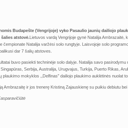
nomis Budapešte (Vengrijoje) vyko Pasaulio jaunių dailiojo plauk
šalies atstovė.
Lietuvos vardą Vengrijoje gynė Natalija Ambrazaitė, 
e čempionate Natalija varžėsi solo rungtyje. Laisvojoje solo programo
palikusi dar 7 šalių atstoves.
ltatai buvo pasiekti techninėje solo dalyje. Natalija savo pasirodymu
p Singapūras, Serbija, Australija, Urugvajus, Turkija, Puerto Rikas, Ar
ų plaukimo mokyklos ,,Delfinas” dailiojo plaukimo auklėtinės nuolat tobu
ą Ambrazaitę ir jos trenerę Kristiną Zajauskienę su puikiu debiutu bei
asparavičiūtė