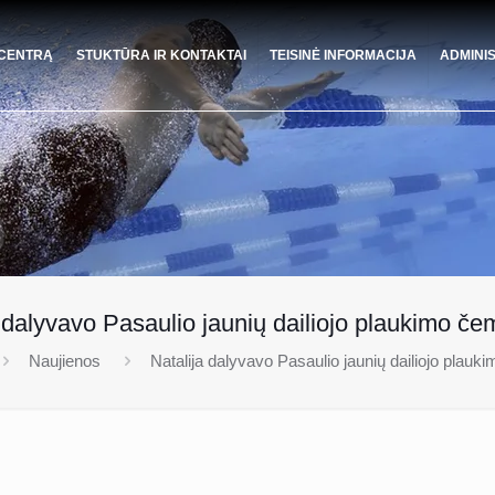
 CENTRĄ
STUKTŪRA IR KONTAKTAI
TEISINĖ INFORMACIJA
ADMINI
 dalyvavo Pasaulio jaunių dailiojo plaukimo č
Naujienos
Natalija dalyvavo Pasaulio jaunių dailiojo plau