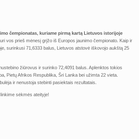
imo čempionatas, kuriame pirmą kartą Lietuvos istorijoje
kuri vos prieš mėnesį grįžo iš Europos jaunimo čempionato. Kaip ir
je, surinkusi 71,6333 balus, Lietuvos atstovė iškovojo aukštą 25
 nustebino žiūrovus ir surinko 72,4091 balus. Aplenktos tokios
uba, Pietų Afrikos Respublika, Šri Lanka bei užimta 22 vieta.
lėja ir nenustoja stebinti pasiektais rezultatais.
 linkime sėkmės ateityje!