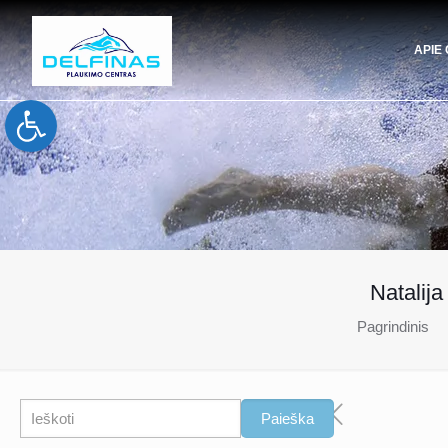
APIE
Open toolbar
Natalija
Pagrindinis
Paieška
Paieška