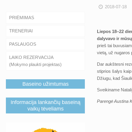
2018-07-18
PRIĖMIMAS
TRENERIAI
Liepos 18–22 die
dalyvavo ir mūsų 
PASLAUGOS
prieš tai buvusiam
vietą, už nugaros 
LAIKO REZERVACIJA
Dar aukštesni rezu
(Mokymo plaukti projektas)
stiprios šalys kai
Džiugu, kad Šiauli
Baseino užimtumas
Sveikiname Natalij
Parengė Austina K
Informacija lankančių baseiną
vaikų tėveliams