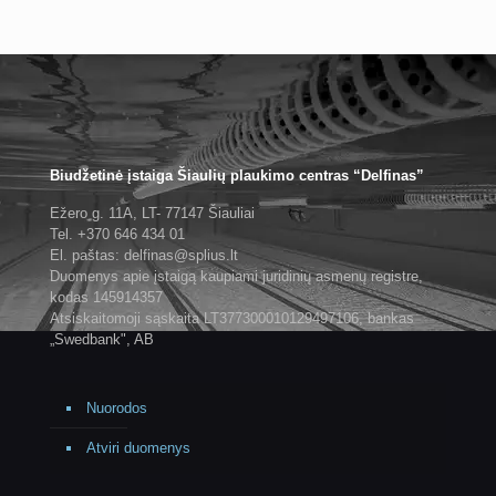
Biudžetinė įstaiga Šiaulių plaukimo centras “Delfinas”
Ežero g. 11A, LT- 77147 Šiauliai
Tel. +370 646 434 01
El. paštas: delfinas@splius.lt
Duomenys apie įstaigą kaupiami juridinių asmenų registre,
kodas 145914357
Atsiskaitomoji sąskaita LT377300010129497106, bankas
„Swedbank", AB
Nuorodos
Atviri duomenys