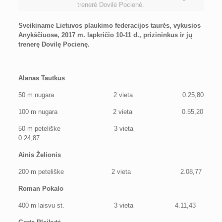
trenerė Dovilė Pocienė.
Sveikiname Lietuvos plaukimo federacijos taurės, vykusios
Anykščiuose, 2017 m. lapkričio 10-11 d., prizininkus ir jų
trenerę Dovilę Pocienę.
Alanas Tautkus
50 m nugara 2 vieta 0.25,80
100 m nugara 2 vieta 0.55,20
50 m peteliške 3 vieta
0.24,87
Ainis Želionis
200 m peteliške 2 vieta 2.08,77
Roman Pokalo
400 m laisvu st. 3 vieta 4.11,43