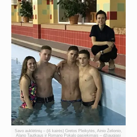
Savo auklėtinių – (iš kairės) Gretos Pleikytės, Ainio Želionio,
Alano Tautkaus ir Romano Pokalo pasiekimais – džiaugiasi