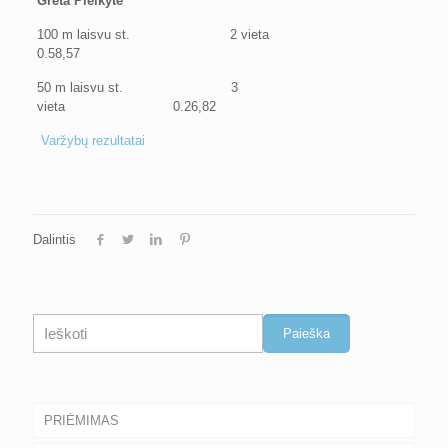
Greta Pleikytė
100 m laisvu st. 2 vieta
0.58,57
50 m laisvu st. 3
vieta 0.26,82
Varžybų rezultatai
Dalintis
Paieška
Paieška
PRIĖMIMAS