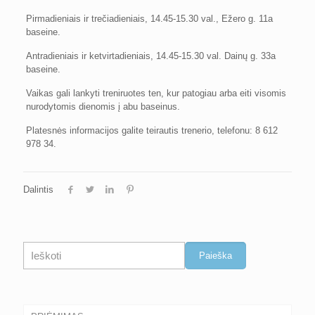
Pirmadieniais ir trečiadieniais, 14.45-15.30 val., Ežero g. 11a
baseine.
Antradieniais ir ketvirtadieniais, 14.45-15.30 val. Dainų g. 33a
baseine.
Vaikas gali lankyti treniruotes ten, kur patogiau arba eiti visomis
nurodytomis dienomis į abu baseinus.
Platesnės informacijos galite teirautis trenerio, telefonu: 8 612
978 34.
Dalintis
Paieška
Paieška