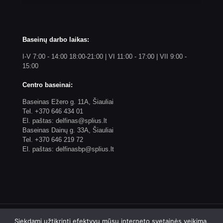
Baseinų darbo laikas:
I-V 7:00 - 14:00 18:00-21:00 | VI 11:00 - 17:00 | VII 9:00 -
15:00
Centro baseinai:
Baseinas Ežero g. 11A, Šiauliai
Tel. +370 646 434 01
El. paštas: delfinas@splius.lt
Baseinas Dainų g. 33A, Šiauliai
Tel. +370 646 219 72
El. paštas: delfinasbp@splius.lt
Siekdami užtikrinti efektyvų mūsų interneto svetainės veikimą,