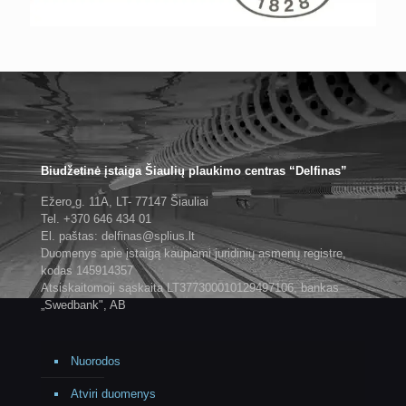
Biudžetinė įstaiga Šiaulių plaukimo centras “Delfinas”
Ežero g. 11A, LT- 77147 Šiauliai
Tel. +370 646 434 01
El. paštas: delfinas@splius.lt
Duomenys apie įstaigą kaupiami juridinių asmenų registre,
kodas 145914357
Atsiskaitomoji sąskaita LT377300010129497106, bankas
„Swedbank", AB
Nuorodos
Atviri duomenys