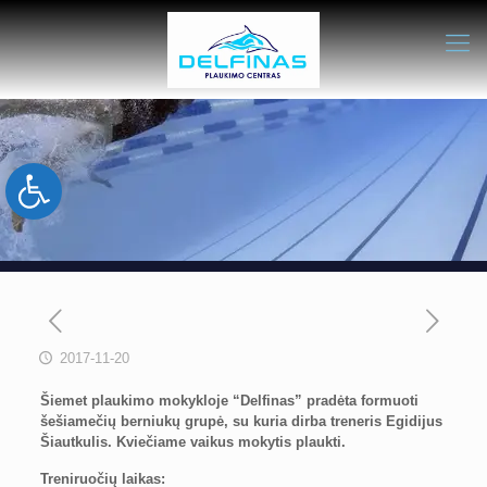
Open toolbar
2017-11-20
Šiemet plaukimo mokykloje “Delfinas” pradėta formuoti
šešiamečių berniukų grupė, su kuria dirba treneris Egidijus
Šiautkulis. Kviečiame vaikus mokytis plaukti.
Treniruočių laikas: