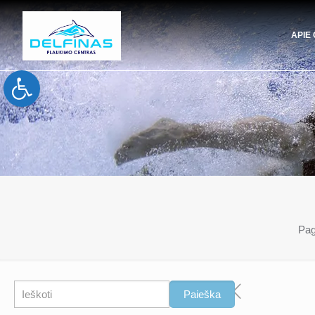
APIE
Open toolbar
Pag
Paieška
Paieška