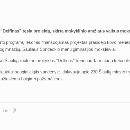
“Delfinas” tęsia projektą, skirtą mokyklinio amžiaus vaikus mokyt
orto programų lėšomis finansuojamas projektas prasidėjo kovo mėnesį
ogimnazijų, Sauliaus Sondeckio menų gimnazijos moksleiviai.
o Šiaulių plaukimo mokyklos “Delfinas” treneriai. Tam skirta keturio
aukti ir saugiai elgtis vandenyje” dalyvauja apie 230 Šiaulių miesto 
s mažiesiems baigimo pažymėjimus.