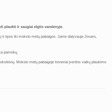
i plaukti ir saugiai elgtis vandenyje.
 ir tęsis iki mokslo metų pabaigos. Jame dalyvauja Jovaro,
lika pamokų.
moksleivių. Mokslo metų pabaigoje treneriai įvertins vaikų plaukimo