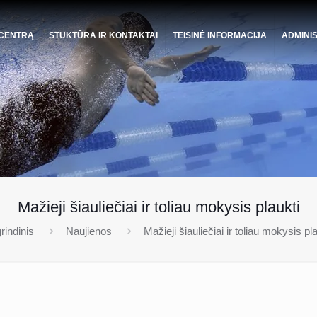
 CENTRĄ
STUKTŪRA IR KONTAKTAI
TEISINĖ INFORMACIJA
ADMINI
Mažieji šiauliečiai ir toliau mokysis plaukti
rindinis
Naujienos
Mažieji šiauliečiai ir toliau mokysis pl