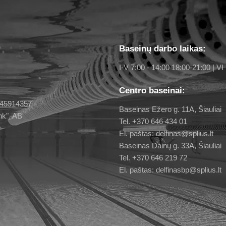
Baseinų darbo laikas:
I-V 7:00 - 14:00 18:00-21:00 | VI 
Centro baseinai:
 145914357
Baseinas Ežero g. 11A, Šiauliai
nk", AB
Tel. +370 646 434 01
El. paštas: delfinas@splius.lt
Baseinas Dainų g. 33A, Šiauliai
Tel. +370 646 219 72
El. paštas: delfinasbp@splius.lt