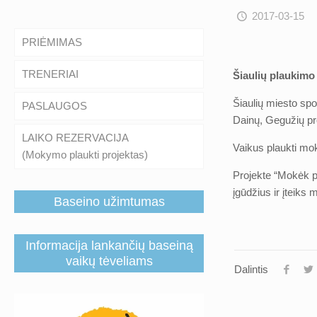
2017-03-15
PRIĖMIMAS
TRENERIAI
Šiaulių plaukimo 
Šiaulių miesto sp
PASLAUGOS
Dainų, Gegužių pr
LAIKO REZERVACIJA
Vaikus plaukti mok
(Mokymo plaukti projektas)
Projekte “Mokėk pl
įgūdžius ir įteik
Baseino užimtumas
Informacija lankančių baseiną
vaikų tėveliams
Dalintis