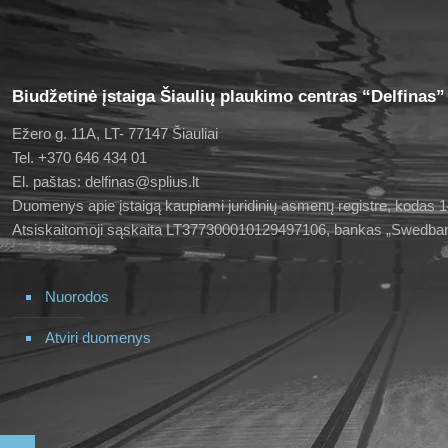
Biudžetinė įstaiga Šiaulių plaukimo centras “Delfinas”
Ežero g. 11A, LT- 77147 Šiauliai
Tel. +370 646 434 01
El. paštas: delfinas@splius.lt
Duomenys apie įstaigą kaupiami juridinių asmenų registre, kodas
Atsiskaitomoji sąskaita LT377300010129497106, bankas „Swedba
Nuorodos
Atviri duomenys