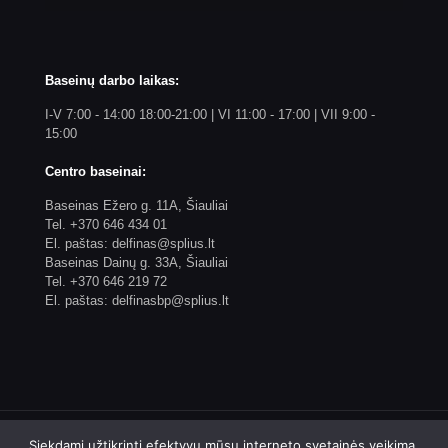
Baseinų darbo laikas:
I-V 7:00 - 14:00 18:00-21:00 | VI 11:00 - 17:00 | VII 9:00 -
15:00
Centro baseinai:
Baseinas Ežero g. 11A, Šiauliai
Tel. +370 646 434 01
El. paštas: delfinas@splius.lt
Baseinas Dainų g. 33A, Šiauliai
Tel. +370 646 219 72
El. paštas: delfinasbp@splius.lt
Siekdami užtikrinti efektyvų mūsų interneto svetainės veikimą,