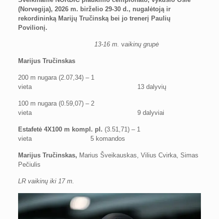
(Norvegija), 2026 m. birželio 29-30 d., nugalėtoją ir
rekordininką Marijų Tručinską bei jo trenerį Paulių
Povilionį.
13-16 m.
v
aikinų grupė
Marijus Tručinskas
200 m nugara (2.07,34) – 1
vieta 13 dalyvių
100 m nugara (0.59,07) – 2
vieta 9 dalyviai
Estafetė 4X100 m kompl. pl.
(3.51,71) – 1
vieta 5 komandos
Marijus Tručinskas,
Marius Šveikauskas, Vilius Cvirka, Simas
Pečiulis
LR vaikinų iki 17 m.