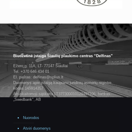
Biudžetinė įstaiga Šiaulių plaukimo centras “Delfinas”
Ežero g. 11A, LT- 77147 Šiauliai
Tel. +370 646 434 01
El. paštas: delfinas@splius.lt
Duomenys apie įstaigą kaupiami juridinių asmenų registre,
kodas 145914357
Atsiskaitomoji sąskaita LT377300010129497106, bankas
„Swedbank", AB
Nuorodos
Atviri duomenys