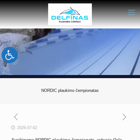
Open toolbar
NORDIC plaukimo čempionatas
2026-07-02
Sveikiname NORDIC plaukimo čempionato, vykusio Osle