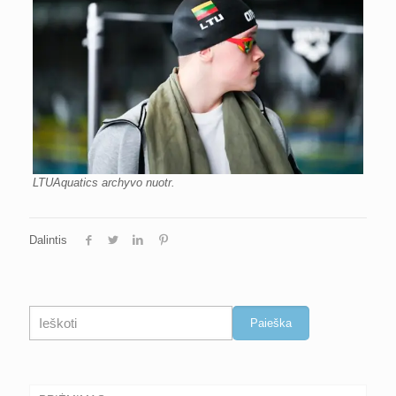
LTUAquatics archyvo nuotr.
Dalintis
Paieška
Paieška