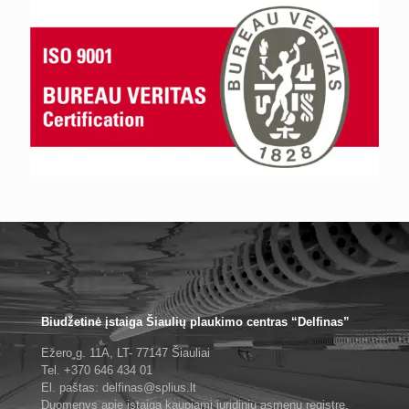
Biudžetinė įstaiga Šiaulių plaukimo centras “Delfinas”
Ežero g. 11A, LT- 77147 Šiauliai
Tel. +370 646 434 01
El. paštas: delfinas@splius.lt
Duomenys apie įstaigą kaupiami juridinių asmenų registre,