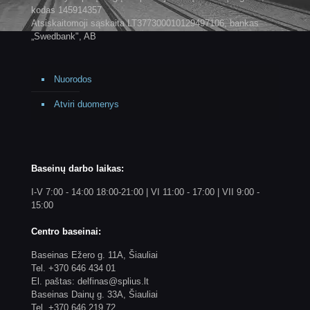
kodas 145914357
Atsiskaitomoji sąskaita LT377300010129497106, bankas
„Swedbank", AB
Nuorodos
Atviri duomenys
Baseinų darbo laikas:
I-V 7:00 - 14:00 18:00-21:00 | VI 11:00 - 17:00 | VII 9:00 -
15:00
Centro baseinai:
Baseinas Ežero g. 11A, Šiauliai
Tel. +370 646 434 01
El. paštas: delfinas@splius.lt
Baseinas Dainų g. 33A, Šiauliai
Tel. +370 646 219 72