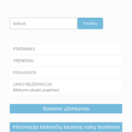
Paieška
Paieška
PRIĖMIMAS
TRENERIAI
PASLAUGOS
LAIKO REZERVACIJA
(Mokymo plaukti projektas)
Baseino užimtumas
Informacija lankančių baseiną vaikų tėveliams