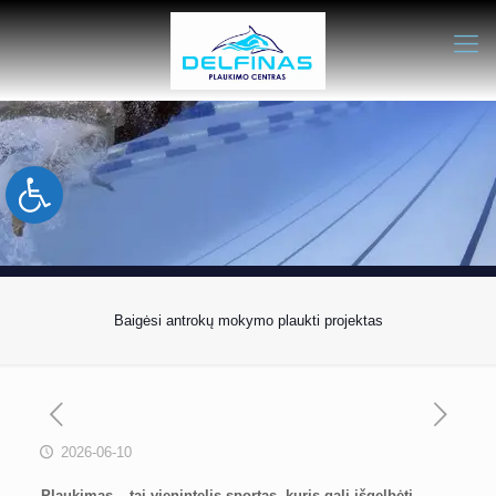
Open toolbar
Baigėsi antrokų mokymo plaukti projektas
2026-06-10
Plaukimas – tai vienintelis sportas, kuris gali išgelbėti