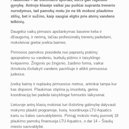
gyvybę. Antroje klasėje vaikai jau puikiai supranta trenerio
nurodymus, tad pamokų metu jie ne tik mokosi plaukimo
stilių, bet ir sužino, kaip saugiai elgtis prie atvirų vandens
telkinių.
Daugeliui vaikų pirmasis apsilankymas baseine kelia ir
džiaugsmą, ir nerimą, tačiau profesionalių trenerių padedami,
moksleiviai greitai įveikia baimes.
Pirmosios pamokos prasideda nuo paprastų pratimų:
apsipratimo su vandeniu, burbulų pūtimo ir taisyklingo
kvėpavimo. Žingsnis po žingsnio, žaidimo forma, vaikai
išmoksta išsilaikyti vandens paviršiuje ir atlikti pirmuosius
judesius.
Įveikę baimę ir nuplaukę pirmuosius metrus, antrokai tampa kur
kas drąsesni. Plaukimas stiprina jų imunitetą, gerina
koordinaciją bei padeda taisyklingai formuotis laikysenai.
Lietuvoje antrų klasių mokiniai turi išskirtinę galimybę dalyvauti
mokymo plaukti programoje, kurią koordinuoja LTU Aquatics
kartu su šalies savivaldybėmis. Pirmąjį mokslo metų pusmetį 18
plaukimo pamokų finansuoja LTU Aquatics, o dar 14 – Šiaulių
miesto savivaldybė.