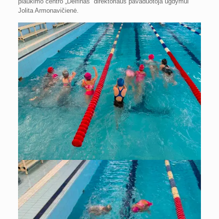
plaukimo centro „Delfinas“ direktoriaus pavaduotoja ugdymui
Jolita Armonavičienė.