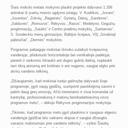
Šiais mokslo metais mokymo plaukti projekte dalyvavo 1 206
antrokai iš įvairių miesto ugdymo įstaigų: V. Kudirkos, „Jovaro“,
„Juventos“, Zoknių, „Ragainės“, Gytarių, Dainų, „Sandoros“,
„Salduvės“, „Romuvos“, Rėkyvos, „Rasos“, Medelyno, Gegužių
progimnazijų, „Saulės“ ir Centro pradinių mokyklų, „Santarvės“,
S. Sondeckio menų gimnazijos, Baltijos licėjaus, VšĮ „Smalsieji
pabiručiai“, „Dermės“ mokyklos.
Programos pabaigoje mokiniai išmoko sulaikyti kvėpavimą
vandenyje, plūduriuoti horizontalioje bei vertikalioje padėtyje,
panerti ir rankomis ištraukti ant dugno gulintį daiktą, nuplaukti
tam tikrą atstumą ant krūtinės ir ant nugaros, saugiai elgtis prie
atvirų vandens telkinių.
„Džiaugiamės, kad mokiniai turėjo galimybę dalyvauti šioje
programoje, įgyti naujų įgūdžių, sustiprinti pasitikėjimą savimi ir
patirti daug gerų emocijų. Ačiū treneriams ir visai komandai už
kantrybę, profesionalumą ir malonų bendradarbiavimą visos
programos metu“, – dėkojo Rėkyvos progimnazijos mokytoja.
„Tikimės, kad programos metu įgyti plaukimo ir saugaus elgesio
vandenyje įgūdžiai leis vaikams drąsiai ir saugiai džiaugtis
vasaros malonumais prie vandens telkinių“, – vylėsi Šiaulių