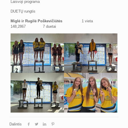
Laisvoji programa
DUETŲ rungtis
Miglė ir Rugilė Poškevičiūtės
1 vieta
148,2867 7 duetai
Dalintis