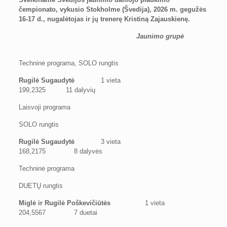
čempionato, vykusio Stokholme (Švedija), 2026 m. gegužės
16-17 d., nugalėtojas ir jų trenerę Kristiną Zajauskienę.
Jaunimo grupė
Techninė programa, SOLO rungtis
Rugilė Sugaudytė
1 vieta
199,2325 11 dalyvių
Laisvoji programa
SOLO rungtis
Rugilė Sugaudytė
3 vieta
168,2175 8 dalyvės
Techninė programa
DUETŲ rungtis
Miglė ir Rugilė Poškevičiūtės
1 vieta
204,5567 7 duetai