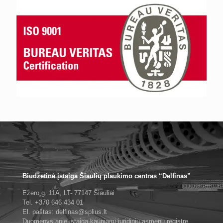
Biudžetinė įstaiga Šiaulių plaukimo centras “Delfinas”
Ežero g. 11A, LT- 77147 Šiauliai
Tel. +370 646 434 01
El. paštas: delfinas@splius.lt
Duomenys apie įstaigą kaupiami juridinių asmenų registre,