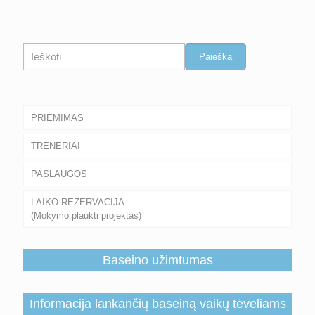
Paieška
Paieška
PRIĖMIMAS
TRENERIAI
PASLAUGOS
LAIKO REZERVACIJA
(Mokymo plaukti projektas)
Baseino užimtumas
Informacija lankančių baseiną vaikų tėveliams