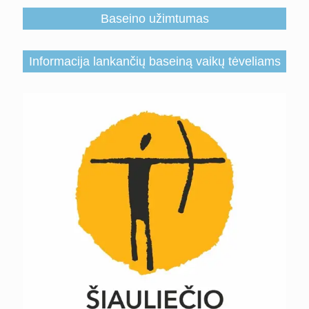
Baseino užimtumas
Informacija lankančių baseiną vaikų tėveliams