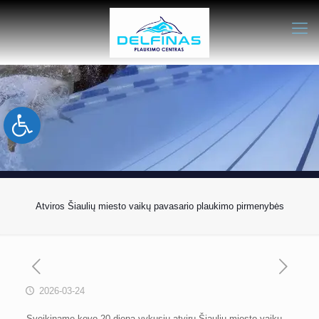
Open toolbar
Atviros Šiaulių miesto vaikų pavasario plaukimo pirmenybės
2026-03-24
Sveikiname kovo 20 dieną vykusių atvirų Šiaulių miesto vaikų