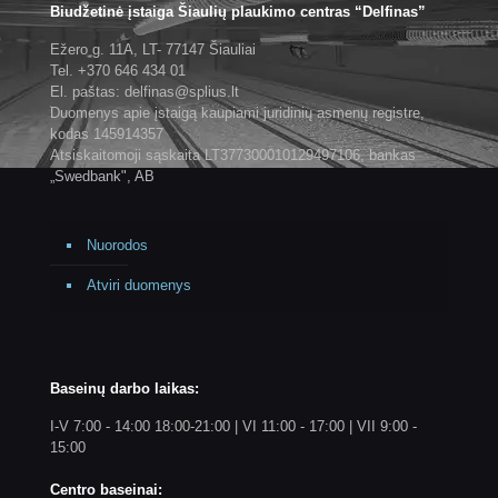
Biudžetinė įstaiga Šiaulių plaukimo centras “Delfinas”
Ežero g. 11A, LT- 77147 Šiauliai
Tel. +370 646 434 01
El. paštas: delfinas@splius.lt
Duomenys apie įstaigą kaupiami juridinių asmenų registre,
kodas 145914357
Atsiskaitomoji sąskaita LT377300010129497106, bankas
„Swedbank", AB
Nuorodos
Atviri duomenys
Baseinų darbo laikas:
I-V 7:00 - 14:00 18:00-21:00 | VI 11:00 - 17:00 | VII 9:00 -
15:00
Centro baseinai: