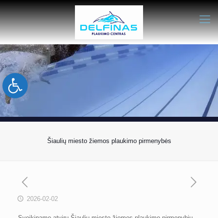
Open toolbar
Šiaulių miesto žiemos plaukimo pirmenybės
2026-02-02
Sveikiname atvirų Šiaulių miesto žiemos plaukimo pirmenybių