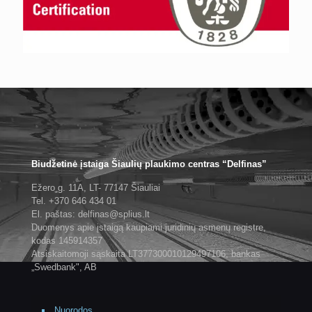
Biudžetinė įstaiga Šiaulių plaukimo centras “Delfinas”
Ežero g. 11A, LT- 77147 Šiauliai
Tel. +370 646 434 01
El. paštas: delfinas@splius.lt
Duomenys apie įstaigą kaupiami juridinių asmenų registre,
kodas 145914357
Atsiskaitomoji sąskaita LT377300010129497106, bankas
„Swedbank", AB
Nuorodos