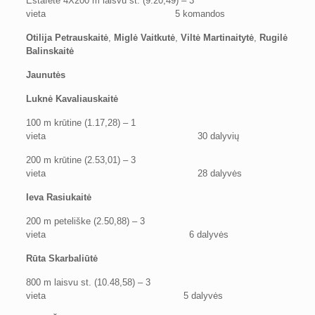
Estafetė 4X200 m laisvu st. (9.20,49) – 3
vieta
5 komandos
Otilija Petrauskaitė
,
Miglė Vaitkutė
,
Viltė Martinaitytė
,
Rugilė
Balinskaitė
Jaunutės
Luknė Kavaliauskaitė
100 m krūtine (1.17,28) – 1
vieta 30 dalyvių
200 m krūtine (2.53,01) – 3
vieta 28 dalyvės
Ieva Rasiukaitė
200 m peteliške (2.50,88) – 3
vieta 6 dalyvės
Rūta Skarbaliūtė
800 m laisvu st. (10.48,58) – 3
vieta 5 dalyvės