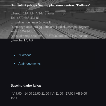
Biudžetinė įstaiga Šiaulių plaukimo centras “Delfinas”
Ežero g. 11A, LT- 77147 Šiauliai
Tel. +370 646 434 01
El. paštas: delfinas@splius.lt
Duomenys apie įstaigą kaupiami juridinių asmenų registre,
kodas 145914357
Atsiskaitomoji sąskaita LT377300010129497106, bankas
„Swedbank", AB
Nuorodos
Atviri duomenys
Baseinų darbo laikas:
I-V 7:00 - 14:00 18:00-21:00 | VI 11:00 - 17:00 | VII 9:00 -
15:00