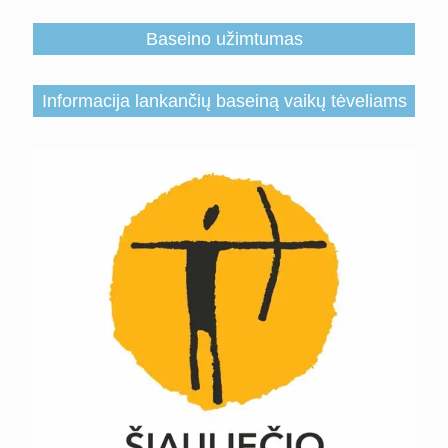
Baseino užimtumas
Informacija lankančių baseiną vaikų tėveliams