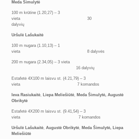
Meda Šimulytė
100 m krūtine (1.20,27) – 3
vieta 30
dalyvių
Uršulė Lašukaitė
100 m nugara (1.10,13) – 1
vieta 8 dalyvės
200 m nugara (2.34,05) – 3 vieta
16 dalyvių
Estafetė 4X100 m laisvu st. (4.21,79) – 3
vieta 7 komandos
Ieva Rasiukaitė
,
Liepa Meliešiūtė
,
Meda Šimulytė
, Augustė
Obrikytė
Estafetė 4X200 m laisvu st. (9.41,54) – 3
vieta 7 komandos
Uršulė Lašukaitė
,
Augustė Obrikytė
,
Meda Šimulytė
, Liepa
Meliešiūtė