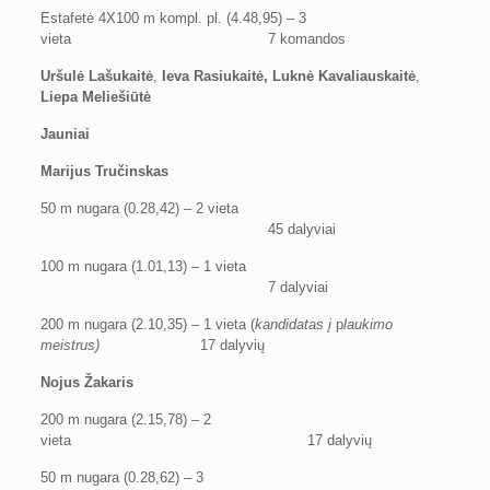
Estafetė 4X100 m kompl. pl. (4.48,95) – 3
vieta 7 komandos
Uršulė Lašukaitė
,
Ieva Rasiukaitė,
Luknė Kavaliauskaitė
,
Liepa Meliešiūtė
Jauniai
Marijus Tručinskas
50 m nugara (0.28,42) – 2 vieta
45 dalyviai
100 m nugara (1.01,13) – 1 vieta
7 dalyviai
200 m nugara (2.10,35) – 1 vieta (
kandidatas į
p
laukimo
meistrus)
17 dalyvių
Nojus Žakaris
200 m nugara (2.15,78) – 2
vieta 17 dalyvių
50 m nugara (0.28,62) – 3