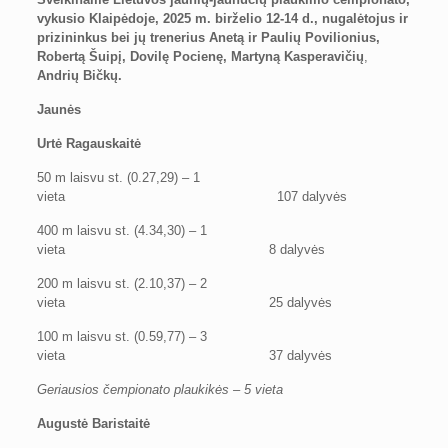
vykusio Klaipėdoje, 2025 m. birželio 12-14 d., nugalėtojus ir
prizininkus bei jų trenerius Anetą ir Paulių Povilionius,
Robertą Šuipį,
Dovilę Pocienę,
Martyną Kasperavičių
,
Andrių Bičkų.
Jaunės
Urtė Ragauskaitė
50 m laisvu st. (0.27,29) – 1
vieta 107 dalyvės
400 m laisvu st. (4.34,30) – 1
vieta 8 dalyvės
200 m laisvu st. (2.10,37) – 2
vieta 25 dalyvės
100 m laisvu st. (0.59,77) – 3
vieta 37 dalyvės
Geriausios čempionato plaukikės – 5 vieta
Augustė Baristaitė