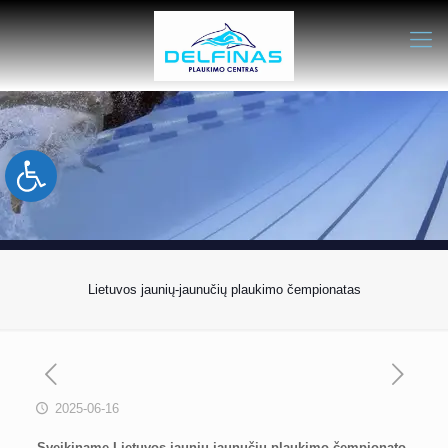
Open toolbar
Lietuvos jaunių-jaunučių plaukimo čempionatas
2025-06-16
Sveikiname Lietuvos jaunių-jaunučių plaukimo čempionato,