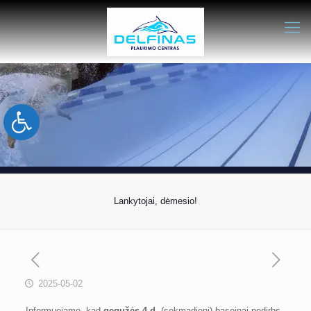
Open toolbar
Lankytojai, dėmesio!
2025-05-02
Informuojame, kad
gegužės 4 d.
(sekmadienį) baseinai nedirbs.