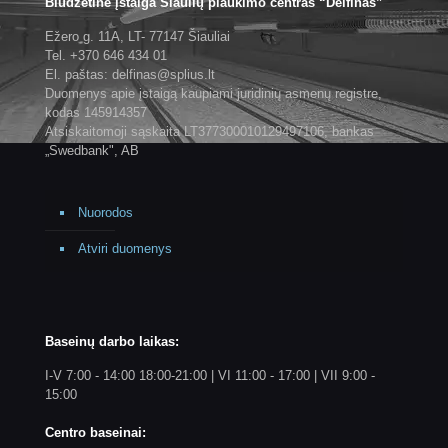
Biudžetinė įstaiga Šiaulių plaukimo centras “Delfinas”
Ežero g. 11A, LT- 77147 Šiauliai
Tel. +370 646 434 01
El. paštas: delfinas@splius.lt
Duomenys apie įstaigą kaupiami juridinių asmenų registre,
kodas 145914357
Atsiskaitomoji sąskaita LT377300010129497106, bankas
„Swedbank", AB
Nuorodos
Atviri duomenys
Baseinų darbo laikas:
I-V 7:00 - 14:00 18:00-21:00 | VI 11:00 - 17:00 | VII 9:00 -
15:00
Centro baseinai: