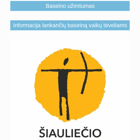
Baseino užimtumas
Informacija lankančių baseiną vaikų tėveliams