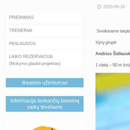
2025-04-16
PRIĖMIMAS
TRENERIAI
Sveikiname tarptau
Vyrų grupė
PASLAUGOS
Andrius Šidlaus
LAIKO REZERVACIJA
(Mokymo plaukti projektas)
1 vieta – 50 m krū
Baseino užimtumas
Informacija lankančių baseiną
vaikų tėveliams