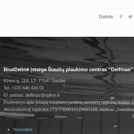
Dalintis
Biudžetinė įstaiga Šiaulių plaukimo centras “Delfinas”
Ežero g. 11A, LT- 77147 Šiauliai
Tel. +370 646 434 01
El. paštas: delfinas@splius.lt
Duomenys apie įstaigą kaupiami juridinių asmenų registre, kodas
Atsiskaitomoji sąskaita LT377300010129497106, bankas „Swedba
Nuorodos