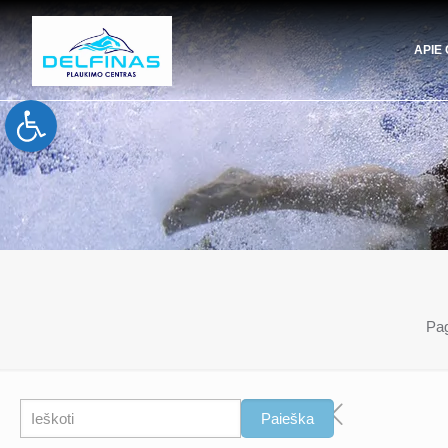
APIE
Open toolbar
Pag
Paieška
Paieška