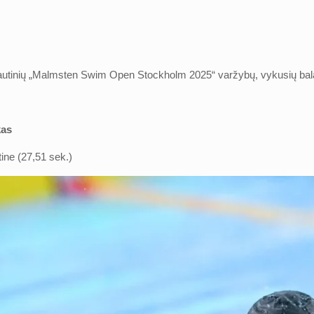
tinių „Malmsten Swim Open Stockholm 2025“ varžybų, vykusių balandžio
kas
tine (27,51 sek.)