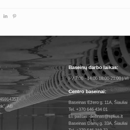
Baseinų darbo laikas:
I-V 7:00 - 14:00 18:00-21:00 | VI 
Centro baseinai:
 145914357
Baseinas Ežero g. 11A, Šiauliai
nk", AB
Tel. +370 646 434 01
El. paštas: delfinas@splius.lt
Baseinas Dainų g. 33A, Šiauliai