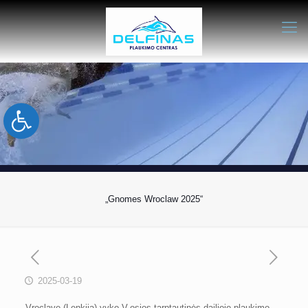
Open toolbar
„Gnomes Wroclaw 2025“
2025-03-19
Vroclave (Lenkija) vyko V-osios tarptautinės dailiojo plaukimo