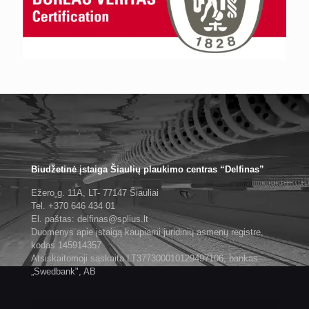
Biudžetinė įstaiga Šiaulių plaukimo centras “Delfinas”
Ežero g. 11A, LT- 77147 Šiauliai
Tel. +370 646 434 01
El. paštas: delfinas@splius.lt
Duomenys apie įstaigą kaupiami juridinių asmenų registre,
kodas 145914357
Atsiskaitomoji sąskaita LT377300010129497106, bankas
„Swedbank", AB