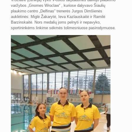
varžybos „Gnomes Wroclaw“ , kuriose dalyvavo Šiaulių
plaukimo centro „Delfinas“ trenerės Jurgos Dimšienės
auklėtinės: Miglė Žakarytė, Ieva Kazlauskaitė ir Ramilė
Barzinskaitė. Nors medalių joms pelnyti ir nepavyko,
sportininkėms linkime sėkmės tolimesniuose pasirodymuose.