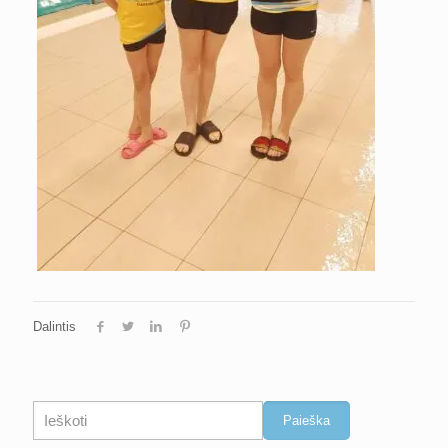
Dalintis
Paieška
Paieška