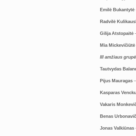
Emilė Bukantytė
Radvilė Kulikaus
Gilija Atstopaitė
–
Mia Mickevičiūt
III amžiaus grup
Tautvydas Balan
Pijus Mauragas
–
Kasparas Venck
Vakaris Monkevi
Benas Urbonavič
Jonas Valkiūnas