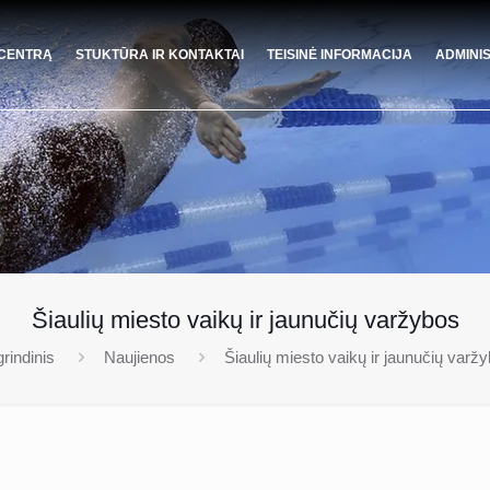
 CENTRĄ
STUKTŪRA IR KONTAKTAI
TEISINĖ INFORMACIJA
ADMINI
Šiaulių miesto vaikų ir jaunučių varžybos
rindinis
Naujienos
Šiaulių miesto vaikų ir jaunučių varž