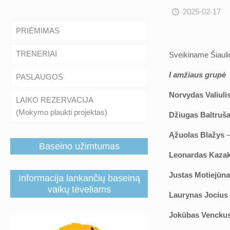
2025-02-17
PRIĖMIMAS
TRENERIAI
Sveikiname Šiaulių
I amžiaus grupė
PASLAUGOS
Norvydas Valiuli
LAIKO REZERVACIJA
(Mokymo plaukti projektas)
Džiugas Baltrušai
Ąžuolas Blažys
–
Baseino užimtumas
Leonardas Kazak
Justas Motiejūn
Informacija lankančių baseiną
vaikų tėveliams
Laurynas Jocius
Jokūbas Vencku