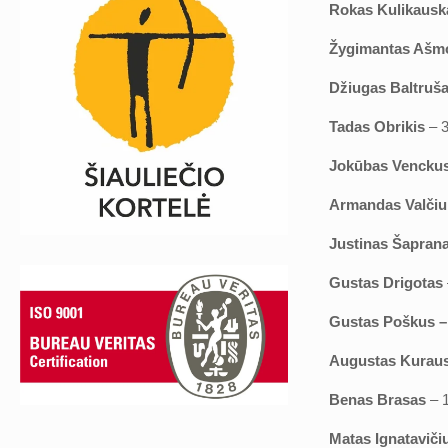
Rokas Kulikausk
Žygimantas Ašm
Džiugas Baltruša
Tadas Obrikis
– 
Jokūbas Vencku
Armandas Valči
Justinas Šapran
Gustas Drigotas
Gustas Poškus –
Augustas Kurau
Benas Brasas
– 1
Matas Ignataviči