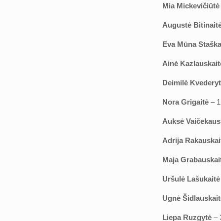
Mia Mickevičiūt
Augustė Bitinait
Eva Mūna Staška
Ainė Kazlauskait
Deimilė Kvedery
Nora Grigaitė
– 1
Auksė Vaičekaus
Adrija Rakauskai
Maja Grabauskai
Uršulė Lašukait
Ugnė Šidlauskait
Liepa Ruzgytė
– 