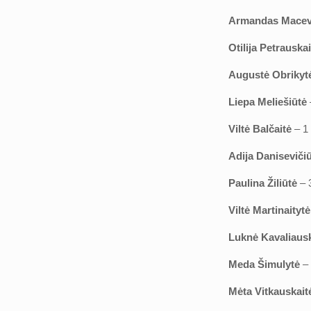
Armandas Macev
Otilija Petrauska
Augustė Obrikyt
Liepa Meliešiūtė
Viltė Balčaitė
– 1
Adija Daniseviči
Paulina Žiliūtė
– 3
Viltė Martinaitytė
Luknė Kavaliausk
Meda Šimulytė
–
Mėta Vitkauskai