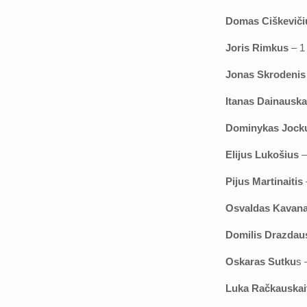
Domas Ciškeviči
Joris Rimkus
– 1 
Jonas Skrodenis
Itanas Dainausk
Dominykas Jock
Elijus Lukošius
–
Pijus Martinaitis
Osvaldas Kavan
Domilis Drazdau
Oskaras Sutku
s 
Luka Račkauskai