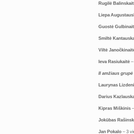
Rugilė Balinskai
Liepa Augustaus
Guostė Gulbinai
Smiltė Kantauska
Viltė Janočkinait
Ieva Rasiukaitė
–
II amžiaus grupė
Laurynas Lizden
Darius Kazlausk
Kipras Miškinis
–
Jokūbas Rašins
Jan Pokalo
– 3 v