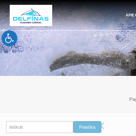
APIE
Open toolbar
Pag
Paieška
Paieška