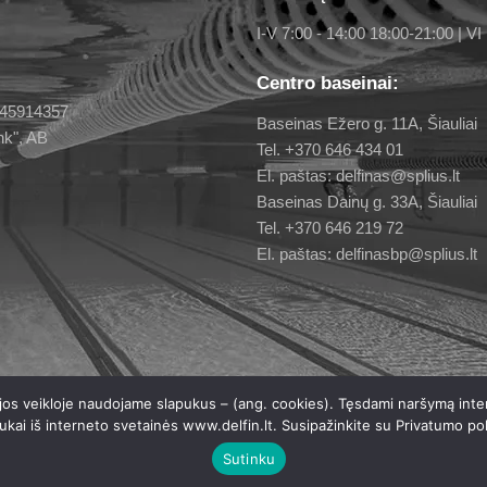
I-V 7:00 - 14:00 18:00-21:00 | VI 
Centro baseinai:
 145914357
Baseinas Ežero g. 11A, Šiauliai
nk", AB
Tel. +370 646 434 01
El. paštas: delfinas@splius.lt
Baseinas Dainų g. 33A, Šiauliai
Tel. +370 646 219 72
El. paštas: delfinasbp@splius.lt
 jos veikloje naudojame slapukus – (ang. cookies). Tęsdami naršymą inte
ukai iš interneto svetainės www.delfin.lt. Susipažinkite su
Privatumo pol
ernetinis puslapis. Sprendimas: 4WEB
Sutinku