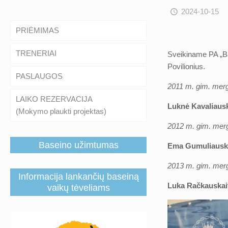
2024-10-15
PRIĖMIMAS
TRENERIAI
Sveikiname PA „Ban
Povilionius.
PASLAUGOS
2011 m. gim. merg
LAIKO REZERVACIJA
Luknė Kavaliausk
(Mokymo plaukti projektas)
2012 m. gim. mer
Baseino užimtumas
Ema Gumuliausk
2013 m. gim. mer
Informacija lankančių baseiną
Luka Račkauskai
vaikų tėveliams