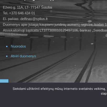
Ežero g. 11A, LT- 77147 Šiauliai
Tel. +370 646 434 01
El. paštas: delfinas@splius.lt
Duomenys apie įstaigą kaupiami juridinių asmenų registre, kodas
Atsiskaitomoji sąskaita LT377300010129497106, bankas „Swedba
Nuorodos
Atviri duomenys
Siekdami užtikrinti efektyvų mūsų interneto svetainės veikimą,
slap
© 2023 Biudžetinės įstaigos Šiaulių plaukimo centro "Delfinas" int