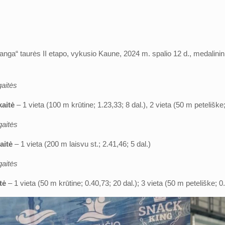
ga“ taurės II etapo, vykusio Kaune, 2024 m. spalio 12 d., medalinink
aitės
aitė
– 1 vieta (100 m krūtine; 1.23,33; 8 dal.), 2 vieta (50 m peteliške;
gaitės
aitė
– 1 vieta (200 m laisvu st.; 2.41,46; 5 dal.)
gaitės
tė
– 1 vieta (50 m krūtine; 0.40,73; 20 dal.); 3 vieta (50 m peteliške; 0