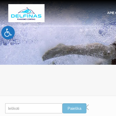
APIE
Open toolbar
Paieška
Paieška