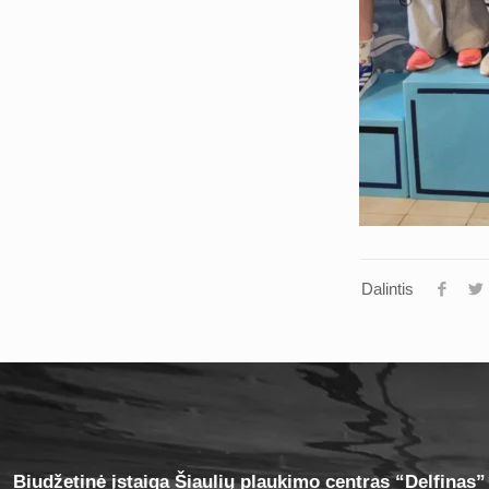
Dalintis
Biudžetinė įstaiga Šiaulių plaukimo centras “Delfinas”