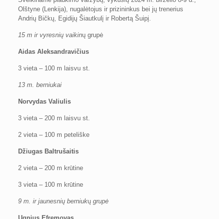
Olštyne (Lenkija), nugalėtojus ir prizininkus bei jų trenerius
Andrių Bičkų, Egidijų Šiautkulį ir Robertą Šuipį.
15 m ir vyresnių vaikin
ų grupė
Aidas Aleksandravičius
3 vieta – 100 m laisvu st.
13 m. berniukai
Norvydas Valiulis
3 vieta – 200 m laisvu st.
2 vieta – 100 m peteliške
Džiugas Baltrušaitis
2 vieta – 200 m krūtine
3 vieta – 100 m krūtine
9 m. ir jaunesnių berniuk
ų
grupė
Ugnius Efremovas