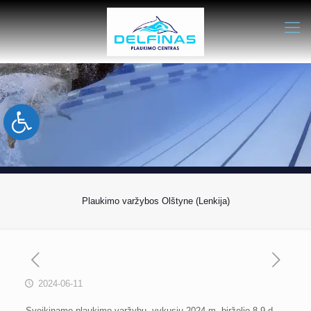
Open toolbar
Plaukimo varžybos Olštyne (Lenkija)
2024-06-11
Sveikiname plaukimo varžybų, vykusių 2024 m. birželio 8-9 d.,