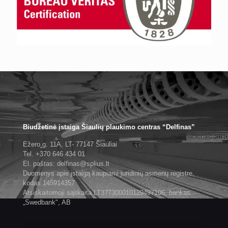
Biudžetinė įstaiga Šiaulių plaukimo centras “Delfinas”
Ežero g. 11A, LT- 77147 Šiauliai
Tel. +370 646 434 01
El. paštas: delfinas@splius.lt
Duomenys apie įstaigą kaupiami juridinių asmenų registre,
kodas 145914357
Atsiskaitomoji sąskaita LT377300010129497106, bankas
„Swedbank", AB