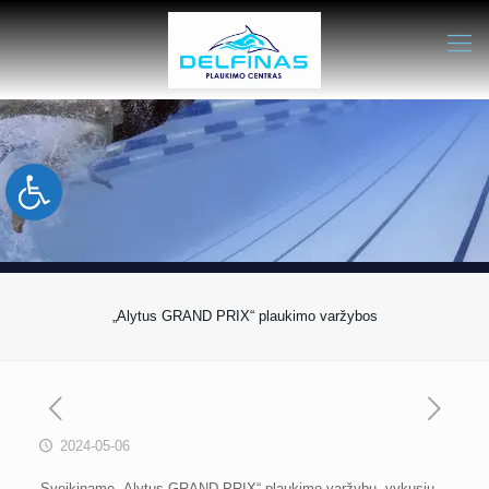
Open toolbar
„Alytus GRAND PRIX“ plaukimo varžybos
2024-05-06
Sveikiname „Alytus GRAND PRIX“ plaukimo varžybų, vykusių