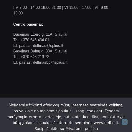
I-V 7:00 - 14:00 18:00-21:00 | VI 11:00 - 17:00 | VII 9:00 -
15:00
Centro baseinai:
Baseinas Ežero g. 11A, Šiauliai
Tel. +370 646 434 01
El. paštas: delfinas@splius.lt
Baseinas Dainų g. 33A, Šiauliai
Tel. +370 646 219 72
El. paštas: delfinasbp@splius.lt
Siekdami užtikrinti efektyvų mūsų interneto svetainės veikimą,
jos veikloje naudojame slapukus – (ang. cookies). Tęsdami
naršymą interneto svetainėje, sutinkate, kad Jūsų kompiuteryje
© 2023 Biudžetinės įstaigos Šiaulių plaukimo centro
būtų įrašomi slapukai iš interneto svetainės www.delfin.lt.
"Delfinas" internetinis puslapis. Sprendimas: 4WEB
Susipažinkite su
Privatumo politika