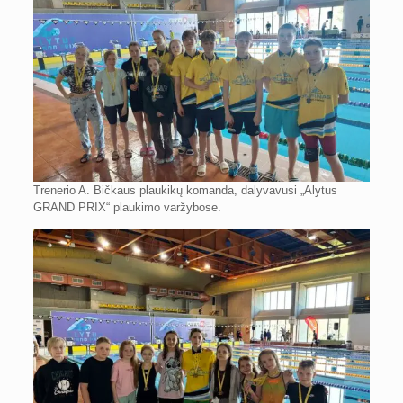
Trenerio A. Bičkaus plaukikų komanda, dalyvavusi „Alytus
GRAND PRIX“ plaukimo varžybose.