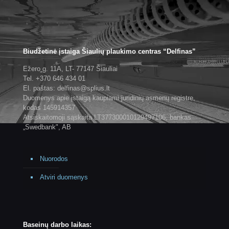
Biudžetinė įstaiga Šiaulių plaukimo centras “Delfinas”
Ežero g. 11A, LT- 77147 Šiauliai
Tel. +370 646 434 01
El. paštas: delfinas@splius.lt
Duomenys apie įstaigą kaupiami juridinių asmenų registre,
kodas 145914357
Atsiskaitomoji sąskaita LT377300010129497106, bankas
„Swedbank", AB
Nuorodos
Atviri duomenys
Baseinų darbo laikas: