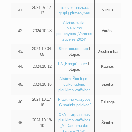
2024.07.12-
Lietuvos amžiaus
41.
Vilnius
13
grupių pirmenybės
Atviros vaikų
plaukimo
42.
2024.10.28
Varėna
pirmenybės „Varėnos
žuvelės 2024“
2024.10.04-
Short course cup
I
43.
Druskininkai
05
etapas
PA „Banga“ taurė
II
44.
2024.10.12
Kaunas
etapas
Atviros Šiaulių m.
45.
2024.10.15
vaikų rudens
Šiauliai
plaukimo varžybos
2024.10.17-
Plaukimo varžybos
46.
Palanga
18
„Gintarinis pelekas”
XXVI Tarptautinės
2024.10.18-
plaukimo varžybos
46.
Šiauliai
19
„A. Dambrausko
taurė – 2024″