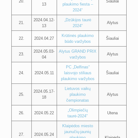
20.
Šiauliai
13
plaukimo fiesta –
2024“
2024.04.12-
„Dzūkijos taurė
21.
Alytus
13
2024“
Krūtinės plaukimo
22.
2024.04.27
Šiauliai
būdo varžybos
2024.05.03-
Alytus GRAND PRIX
23.
Alytus
04
varžybos
PC „Delfinas“
24.
2024.05.11
laisvojo stiliaus
Šiauliai
plaukimo varžybos
Lietuvos vaikų
2024.05.17-
25.
plaukimo
Alytus
18
čempionatas
„Olimpiečių
26.
2024.05.22
Utena
taurė-2024″
Klaipėdos miesto
jaunučių-jaunių
27.
2024.05.24
plaukimo
Klaipėda