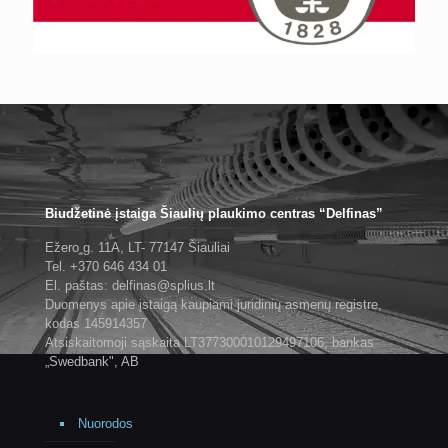
Biudžetinė įstaiga Šiaulių plaukimo centras “Delfinas”
Ežero g. 11A, LT- 77147 Šiauliai
Tel. +370 646 434 01
El. paštas: delfinas@splius.lt
Duomenys apie įstaigą kaupiami juridinių asmenų registre,
kodas 145914357
Atsiskaitomoji sąskaita LT377300010129497106, bankas
„Swedbank", AB
Nuorodos