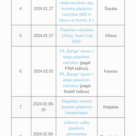
neakivaizdinės ilgų
4.
2024.01.27
nuotolių plaukimo
Šiauliai
varžybos (400 m
laisvu st./komb. b.)
Plaukimo varžybos
5.
2024.01.27
„Vilnius Swim Cup
Vilnius
2024“
PA „Banga“ taurės I
etapo plaukimo
varžybos
(pagal
FINA taškus)
6.
2024.02.03
Kaunas
PA „Banga“ taurės I
etapo plaukimo
varžybos
(pagal
Rudolf taškus)
Klaipėdos miesto
2024.02.09-
7.
jaunimo plaukimo
Klaipėda
10
čempionatas
Lietuvos vaikų
plaukimo
2024.02.09-
pirmenybės