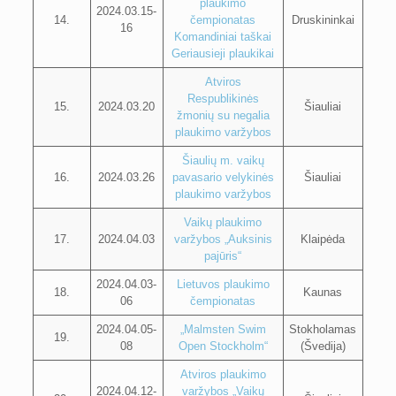
plaukimo
2024.03.15-
14.
čempionatas
Druskininkai
16
Komandiniai taškai
Geriausieji plaukikai
Atviros
Respublikinės
15.
2024.03.20
Šiauliai
žmonių su negalia
plaukimo varžybos
Šiaulių m. vaikų
16.
2024.03.26
pavasario velykinės
Šiauliai
plaukimo varžybos
Vaikų plaukimo
17.
2024.04.03
varžybos „Auksinis
Klaipėda
pajūris“
2024.04.03-
Lietuvos plaukimo
18.
Kaunas
06
čempionatas
2024.04.05-
„Malmsten Swim
Stokholamas
19.
08
Open Stockholm“
(Švedija)
Atviros plaukimo
2024.04.12-
varžybos „Vaikų