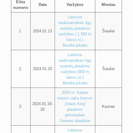
Eilės
Data
Varžybos
Miestas
numeris
Lietuvos
neakivaizdinės ilgų
nuotolių plaukimo
1.
2024.01.13
Šiauliai
varžybos ( 1 500 m
laisvu st.)
Bendra įskaita
Lietuvos
neakivaizdinės ilgų
nuotolių plaukimo
2.
2024.01.20
Šiauliai
varžybos (800 m
laisvu st.)
Bendra įskaita
2024 m. Kauno
miesto vaikų žiemos
2024.01.19-
„Snack King“
3.
Kaunas
20
plaukimo
pirmenybės
Geriausi plaukikai
Lietuvos