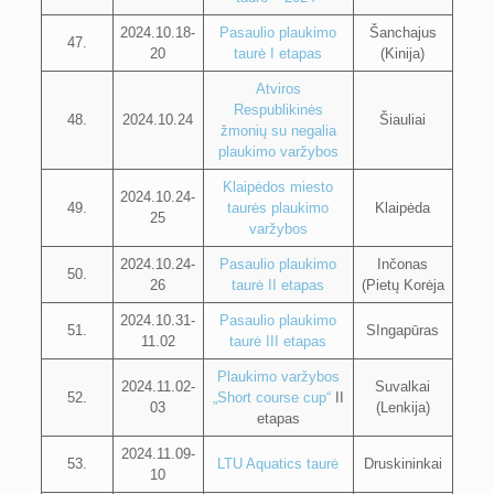
2024.10.18-
Pasaulio plaukimo
Šanchajus
47.
20
taurė I etapas
(Kinija)
Atviros
Respublikinės
48.
2024.10.24
Šiauliai
žmonių su negalia
plaukimo varžybos
Klaipėdos miesto
2024.10.24-
49.
taurės plaukimo
Klaipėda
25
varžybos
2024.10.24-
Pasaulio plaukimo
Inčonas
50.
26
taurė II etapas
(Pietų Korėja
2024.10.31-
Pasaulio plaukimo
51.
SIngapūras
11.02
taurė III etapas
Plaukimo varžybos
2024.11.02-
Suvalkai
52.
„Short course cup“
II
03
(Lenkija)
etapas
2024.11.09-
53.
LTU Aquatics taurė
Druskininkai
10