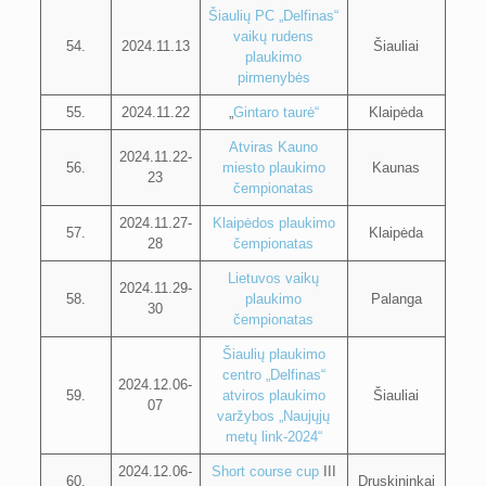
Šiaulių PC „Delfinas“
vaikų rudens
54.
2024.11.13
Šiauliai
plaukimo
pirmenybės
55.
2024.11.22
„
Gintaro taurė“
Klaipėda
Atviras Kauno
2024.11.22-
56.
miesto plaukimo
Kaunas
23
čempionatas
2024.11.27-
Klaipėdos plaukimo
57.
Klaipėda
28
čempionatas
Lietuvos vaikų
2024.11.29-
58.
plaukimo
Palanga
30
čempionatas
Šiaulių plaukimo
centro „Delfinas“
2024.12.06-
59.
atviros plaukimo
Šiauliai
07
varžybos „Naujųjų
metų link-2024“
2024.12.06-
Short course cup
III
60.
Druskininkai