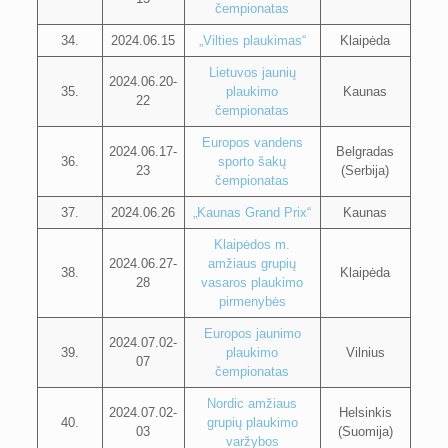
čempionatas
34.
2024.06.15
„Vilties plaukimas“
Klaipėda
Lietuvos jaunių
2024.06.20-
35.
plaukimo
Kaunas
22
čempionatas
Europos vandens
2024.06.17-
Belgradas
36.
sporto šakų
23
(Serbija)
čempionatas
37.
2024.06.26
„Kaunas Grand Prix“
Kaunas
Klaipėdos m.
2024.06.27-
amžiaus grupių
38.
Klaipėda
28
vasaros plaukimo
pirmenybės
Europos jaunimo
2024.07.02-
39.
plaukimo
Vilnius
07
čempionatas
Nordic amžiaus
2024.07.02-
Helsinkis
40.
grupių plaukimo
03
(Suomija)
varžybos