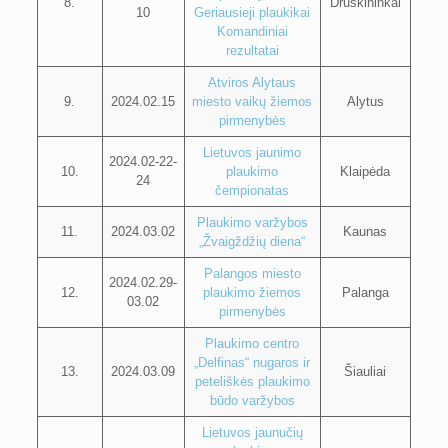
8.
Druskininkai
10
Geriausieji plaukikai
Komandiniai
rezultatai
Atviros Alytaus
9.
2024.02.15
miesto vaikų žiemos
Alytus
pirmenybės
Lietuvos jaunimo
2024.02-22-
10.
plaukimo
Klaipėda
24
čempionatas
Plaukimo varžybos
11.
2024.03.02
Kaunas
„Žvaigždžių diena“
Palangos miesto
2024.02.29-
12.
plaukimo žiemos
Palanga
03.02
pirmenybės
Plaukimo centro
„Delfinas“ nugaros ir
13.
2024.03.09
Šiauliai
peteliškės plaukimo
būdo varžybos
Lietuvos jaunučių