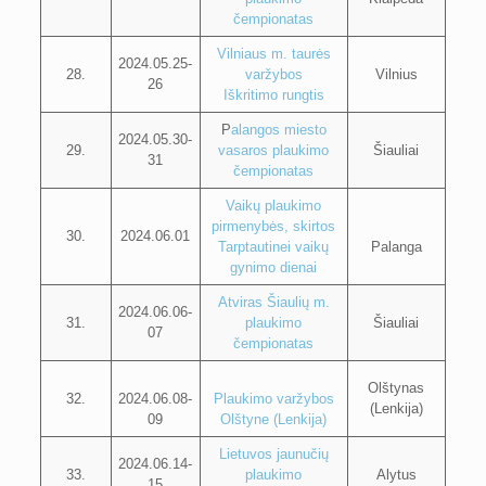
čempionatas
Vilniaus m. taurės
2024.05.25-
28.
varžybos
Vilnius
26
Iškritimo rungtis
P
alangos miesto
2024.05.30-
29.
vasaros plaukimo
Šiauliai
31
čempionatas
Vaikų plaukimo
pirmenybės, skirtos
30.
2024.06.01
Tarptautinei vaikų
Palanga
gynimo dienai
Atviras Šiaulių m.
2024.06.06-
31.
plaukimo
Šiauliai
07
čempionatas
Olštynas
32.
2024.06.08-
Plaukimo varžybos
(Lenkija)
09
Olštyne (Lenkija)
Lietuvos jaunučių
2024.06.14-
33.
plaukimo
Alytus
15