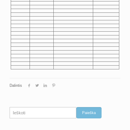
Dalintis
Paieška
Paieška