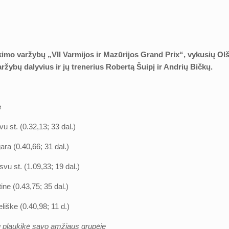
imo varžybų „VII Varmijos ir Mazūrijos Grand Prix“, vykusių Olšt
aržybų dalyvius ir jų trenerius Robertą Šuipį ir Andrių Bičkų.
ė
vu st. (0.32,13; 33 dal.)
ara (0.40,66; 31 dal.)
svu st. (1.09,33; 19 dal.)
ine (0.43,75; 35 dal.)
liške (0.40,98; 11 d.)
 plaukikė savo amžiaus grupėje