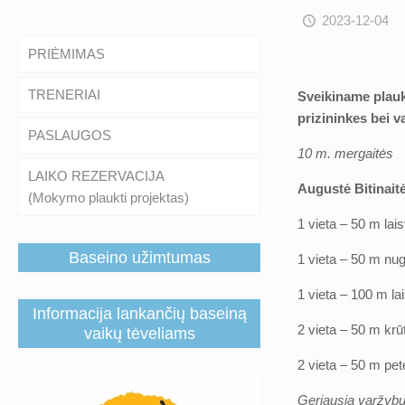
2023-12-04
PRIĖMIMAS
TRENERIAI
Sveikiname plauk
prizininkes bei v
PASLAUGOS
10 m. mergaitės
LAIKO REZERVACIJA
Augustė Bitinait
(Mokymo plaukti projektas)
1 vieta – 50 m lais
Baseino užimtumas
1 vieta – 50 m nug
1 vieta – 100 m lai
Informacija lankančių baseiną
2 vieta – 50 m krūt
vaikų tėveliams
2 vieta – 50 m pete
Geriausia varžybų