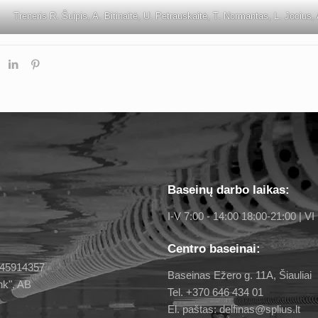
Treneris R. Šuipis, A. Bitinaitė, U. Petrauskaitė, T. Normantas, L. Jocius,
Baseinų darbo laikas:
I-V 7:00 - 14:00 18:00-21:00 | VI 
Centro baseinai:
 145914357
Baseinas Ežero g. 11A, Šiauliai
nk", AB
Tel. +370 646 434 01
El. paštas: delfinas@splius.lt