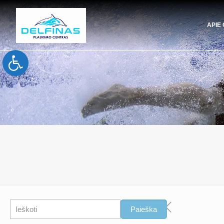
APIE
Open toolbar
Paieška
Paieška