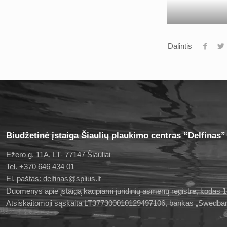
Dalintis
Biudžetinė įstaiga Šiaulių plaukimo centras “Delfinas”
Ežero g. 11A, LT- 77147 Šiauliai
Tel. +370 646 434 01
El. paštas: delfinas@splius.lt
Duomenys apie įstaigą kaupiami juridinių asmenų registre, kodas
Atsiskaitomoji sąskaita LT377300010129497106, bankas „Swedba