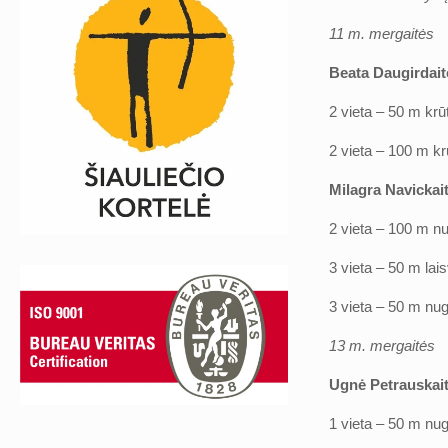
11 m. mergaitės
Beata Daugirdait
2 vieta – 50 m krūt
2 vieta – 100 m krū
Milagra Navickai
2 vieta – 100 m nu
3 vieta – 50 m lais
3 vieta – 50 m nug
13 m. mergaitės
Ugnė Petrauskai
1 vieta – 50 m nug