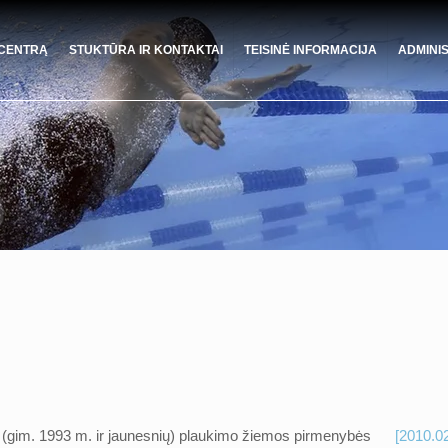
 CENTRĄ
STUKTŪRA IR KONTAKTAI
TEISINĖ INFORMACIJA
ADMINI
ių (gim. 1993 m. ir jaunesnių) plaukimo žiemos pirmenybės
[2010.0