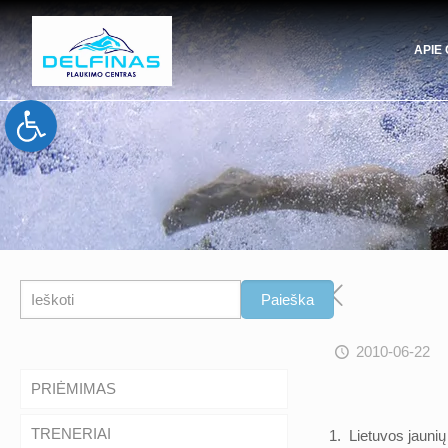
APIE
Open toolbar
Paieška
Paieška
2010-06-22
PRIĖMIMAS
TRENERIAI
1. Lietuvos jaun