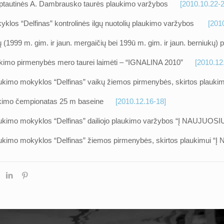
arptautinės A. Dambrausko taurės plaukimo varžybos
[2010.10.22-2
yklos “Delfinas” kontrolinės ilgų nuotolių plaukimo varžybos
[201
ų (1999 m. gim. ir jaun. mergaičių bei 199ū m. gim. ir jaun. bern
aukimo pirmenybės mero taurei laimėti – “IGNALINA 2010”
[2010.12
laukimo mokyklos “Delfinas” vaikų žiemos pirmenybės, skirtos 
aukimo čempionatas 25 m baseine
[2010.12.16-18]
laukimo mokyklos “Delfinas” dailiojo plaukimo varžybos “Į NAUJ
plaukimo mokyklos “Delfinas” žiemos pirmenybės, skirtos plauk