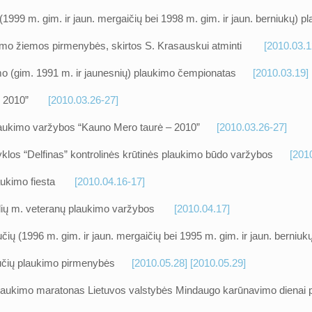
 (1999 m. gim. ir jaun. mergaičių bei 1998 m. gim. ir jaun. berniu
kimo žiemos pirmenybės, skirtos S. Krasauskui atminti
[2010.03.1
imo (gim. 1991 m. ir jaunesnių) plaukimo čempionatas
[2010.03.19]
urė 2010”
[2010.03.26-27]
plaukimo varžybos “Kauno Mero taurė – 2010”
[2010.03.26-27]
klos “Delfinas” kontrolinės krūtinės plaukimo būdo varžybos
[201
 plaukimo fiesta
[2010.04.16-17]
ulių m. veteranų plaukimo varžybos
[2010.04.17]
učių (1996 m. gim. ir jaun. mergaičių bei 1995 m. gim. ir jaun. be
unučių plaukimo pirmenybės
[2010.05.28
]
[2010.05.29]
s plaukimo maratonas Lietuvos valstybės Mindaugo karūnavimo dien