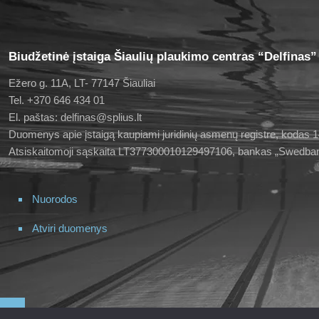
Biudžetinė įstaiga Šiaulių plaukimo centras “Delfinas”
Ežero g. 11A, LT- 77147 Šiauliai
Tel. +370 646 434 01
El. paštas: delfinas@splius.lt
Duomenys apie įstaigą kaupiami juridinių asmenų registre, kodas
Atsiskaitomoji sąskaita LT377300010129497106, bankas „Swedba
Nuorodos
Atviri duomenys