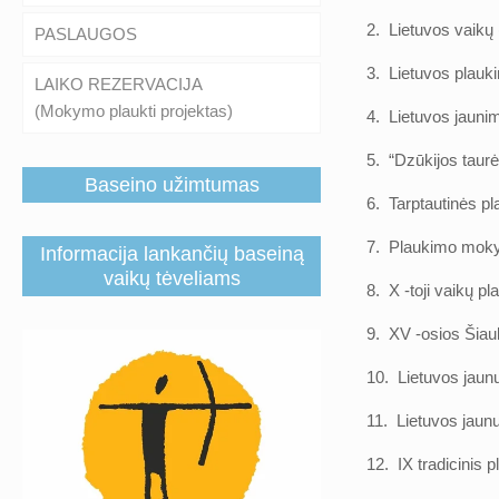
2. Lietuvos vaikų
PASLAUGOS
3. Lietuvos plau
LAIKO REZERVACIJA
(Mokymo plaukti projektas)
4. Lietuvos jaun
5. “Dzūkijos ta
Baseino užimtumas
6. Tarptautinės 
7. Plaukimo moky
Informacija lankančių baseiną
vaikų tėveliams
8. X -toji vaikų
9. XV -osios Šia
10. Lietuvos jaun
11. Lietuvos ja
12. IX tradicini