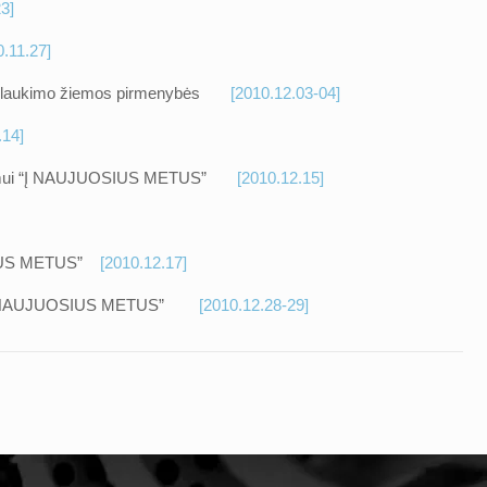
3]
0.11.27]
iukų) plaukimo žiemos pirmenybės
[2010.12.03-04]
.14]
plaukimui “Į NAUJUOSIUS METUS”
[2010.12.15]
UOSIUS METUS”
[2010.12.17]
imui “Į NAUJUOSIUS METUS”
[2010.12.28-29]