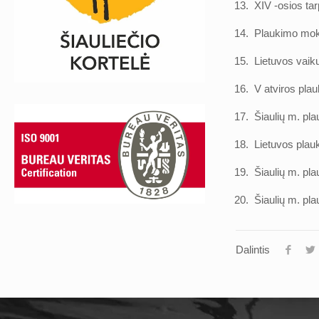
13. XIV -osios t
14. Plaukimo mok
15. Lietuvos vaik
16. V atviros pl
17. Šiaulių m. p
18. Lietuvos pl
19. Šiaulių m. p
20. Šiaulių m. 
Dalintis