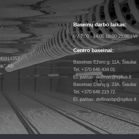
Baseinų darbo laikas:
I-V 7:00 - 14:00 18:00-21:00 | VI 
Centro baseinai:
 145914357
Baseinas Ežero g. 11A, Šiauliai
nk", AB
Tel. +370 646 434 01
El. paštas: delfinas@splius.lt
Baseinas Dainų g. 33A, Šiauliai
Tel. +370 646 219 72
El. paštas: delfinasbp@splius.lt