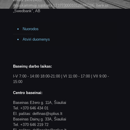
Atsiskaitomoji sąskaita LT377300010129497106, bankas
„Swedbank", AB
Nuorodos
Atviri duomenys
Baseinų darbo laikas:
I-V 7:00 - 14:00 18:00-21:00 | VI 11:00 - 17:00 | VII 9:00 -
15:00
Centro baseinai:
Baseinas Ežero g. 11A, Šiauliai
Tel. +370 646 434 01
El. paštas: delfinas@splius.lt
Baseinas Dainų g. 33A, Šiauliai
Tel. +370 646 219 72