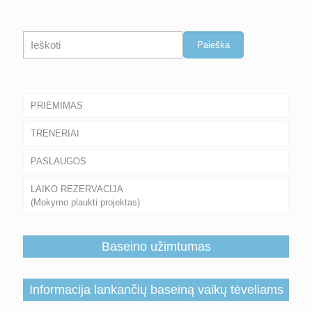
Paieška
Paieška
PRIĖMIMAS
TRENERIAI
PASLAUGOS
LAIKO REZERVACIJA
(Mokymo plaukti projektas)
Baseino užimtumas
Informacija lankančių baseiną vaikų tėveliams