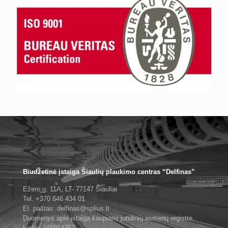
Biudžetinė įstaiga Šiaulių plaukimo centras “Delfinas”
Ežero g. 11A, LT- 77147 Šiauliai
Tel. +370 646 434 01
El. paštas: delfinas@splius.lt
Duomenys apie įstaigą kaupiami juridinių asmenų registre,
kodas 145914357