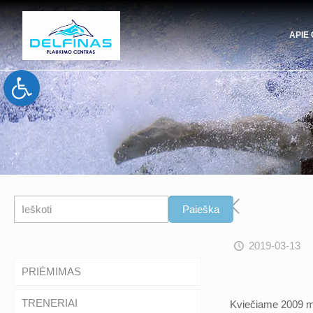
APIE
Open toolbar
Paieška
Paieška
2019-03-13
PRIĖMIMAS
TRENERIAI
Kviečiame 2009 m. 