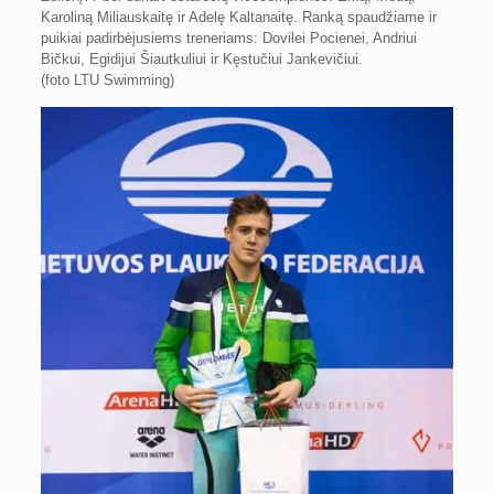
Karoliną Miliauskaitę ir Adelę Kaltanaitę. Ranką spaudžiame ir
puikiai padirbėjusiems treneriams: Dovilei Pocienei, Andriui
Bičkui, Egidijui Šiautkuliui ir Kęstučiui Jankevičiui.
(foto LTU Swimming)