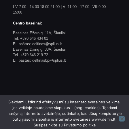
I-V 7:00 - 14:00 18:00-21:00 | VI 11:00 - 17:00 | VII 9:00 -
15:00
Centro baseinai:
Baseinas Ežero g. 11A, Šiauliai
Tel. +370 646 434 01
El. paštas: delfinas@splius.lt
Baseinas Dainų g. 33A, Šiauliai
Tel. +370 646 219 72
El. paštas: delfinasbp@splius.lt
Siekdami užtikrinti efektyvų mūsų interneto svetainės veikimą,
jos veikloje naudojame slapukus – (ang. cookies). Tęsdami
naršymą interneto svetainėje, sutinkate, kad Jūsų kompiuteryje
© 2023 Biudžetinės įstaigos Šiaulių plaukimo centro
būtų įrašomi slapukai iš interneto svetainės www.delfin.lt.
"Delfinas" internetinis puslapis. Sprendimas: 4WEB
Susipažinkite su
Privatumo politika