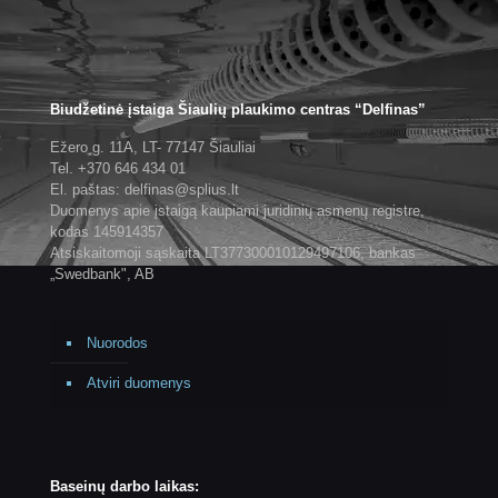
Biudžetinė įstaiga Šiaulių plaukimo centras “Delfinas”
Ežero g. 11A, LT- 77147 Šiauliai
Tel. +370 646 434 01
El. paštas: delfinas@splius.lt
Duomenys apie įstaigą kaupiami juridinių asmenų registre,
kodas 145914357
Atsiskaitomoji sąskaita LT377300010129497106, bankas
„Swedbank", AB
Nuorodos
Atviri duomenys
Baseinų darbo laikas: