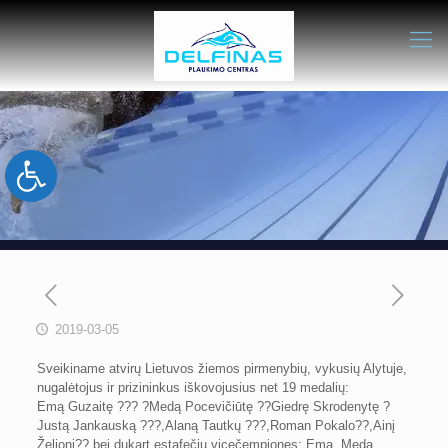
Open toolbar
2019-03-05
Sveikiname atvirų Lietuvos žiemos pirmenybių, vykusių Alytuje,
nugalėtojus ir prizininkus iškovojusius net 19 medalių:
Emą Guzaitę ??? ?Medą Pocevičiūtę ??Giedrę Skrodenytę ?
Justą Jankauską ???,Alaną Tautkų ???,Roman Pokalo??,Ainį
Želionį?? bei dukart estafečių vicečempiones: Emą, Medą,