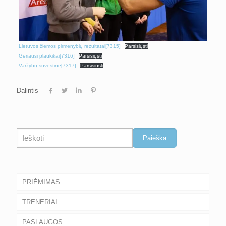
Lietuvos žiemos pirmenybių rezultatai[7315]
Parsisiųsti
Geriausi plaukikai[7316]
Parsisiųsti
Varžybų suvestinė[7317]
Parsisiųsti
Dalintis
Paieška
Paieška
PRIĖMIMAS
TRENERIAI
PASLAUGOS