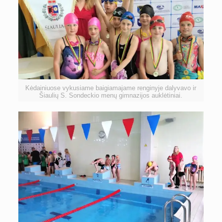
Kėdainiuose vykusiame baigiamajame renginyje dalyvavo ir
Šiaulių S. Sondeckio menų gimnazijos auklėtiniai.