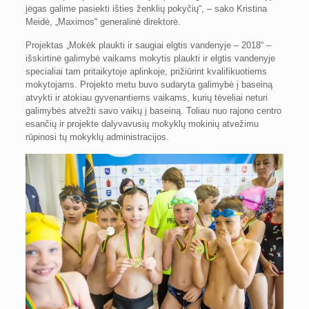
jėgas galime pasiekti išties ženklių pokyčių“, – sako Kristina
Meidė, „Maximos“ generalinė direktorė.
Projektas „Mokėk plaukti ir saugiai elgtis vandenyje – 2018“ –
išskirtinė galimybė vaikams mokytis plaukti ir elgtis vandenyje
specialiai tam pritaikytoje aplinkoje, prižiūrint kvalifikuotiems
mokytojams. Projekto metu buvo sudaryta galimybė į baseiną
atvykti ir atokiau gyvenantiems vaikams, kurių tėveliai neturi
galimybės atvežti savo vaikų į baseiną. Toliau nuo rajono centro
esančių ir projekte dalyvavusių mokyklų mokinių atvežimu
rūpinosi tų mokyklų administracijos.