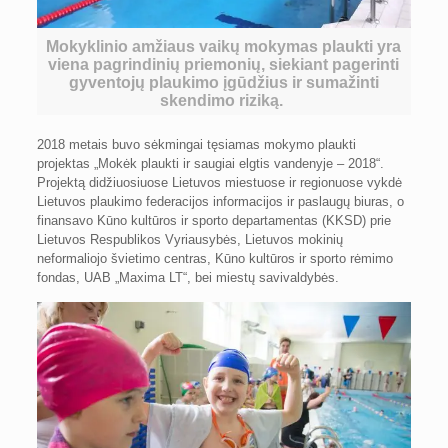
Mokyklinio amžiaus vaikų mokymas plaukti yra
viena pagrindinių priemonių, siekiant pagerinti
gyventojų plaukimo įgūdžius ir sumažinti
skendimo riziką.
2018 metais buvo sėkmingai tęsiamas mokymo plaukti
projektas „Mokėk plaukti ir saugiai elgtis vandenyje – 2018“.
Projektą didžiuosiuose Lietuvos miestuose ir regionuose vykdė
Lietuvos plaukimo federacijos informacijos ir paslaugų biuras, o
finansavo Kūno kultūros ir sporto departamentas (KKSD) prie
Lietuvos Respublikos Vyriausybės, Lietuvos mokinių
neformaliojo švietimo centras, Kūno kultūros ir sporto rėmimo
fondas, UAB „Maxima LT“, bei miestų savivaldybės.