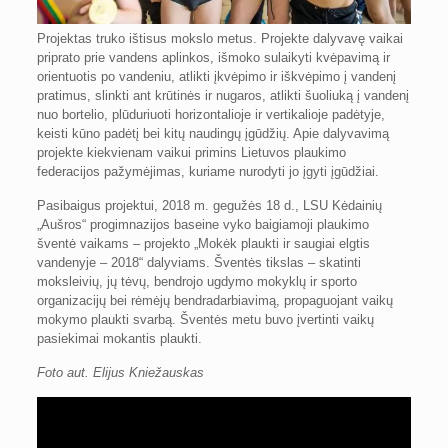
Projektas truko ištisus mokslo metus. Projekte dalyvavę vaikai
priprato prie vandens aplinkos, išmoko sulaikyti kvėpavimą ir
orientuotis po vandeniu, atlikti įkvėpimo ir iškvėpimo į vandenį
pratimus, slinkti ant krūtinės ir nugaros, atlikti šuoliuką į vandenį
nuo bortelio, plūduriuoti horizontalioje ir vertikalioje padėtyje,
keisti kūno padėtį bei kitų naudingų įgūdžių. Apie dalyvavimą
projekte kiekvienam vaikui primins Lietuvos plaukimo
federacijos pažymėjimas, kuriame nurodyti jo įgyti įgūdžiai.
Pasibaigus projektui, 2018 m. gegužės 18 d., LSU Kėdainių
„Aušros“ progimnazijos baseine vyko baigiamoji plaukimo
šventė vaikams – projekto „Mokėk plaukti ir saugiai elgtis
vandenyje – 2018“ dalyviams. Šventės tikslas – skatinti
moksleivių, jų tėvų, bendrojo ugdymo mokyklų ir sporto
organizacijų bei rėmėjų bendradarbiavimą, propaguojant vaikų
mokymo plaukti svarbą. Šventės metu buvo įvertinti vaikų
pasiekimai mokantis plaukti.
Foto aut. Elijus Kniežauskas