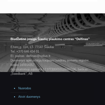
Biudžetinė įstaiga Šiaulių plaukimo centras “Delfinas”
Ežero g. 11A, LT- 77147 Šiauliai
Tel. +370 646 434 01
El. paštas: delfinas@splius.lt
Duomenys apie įstaigą kaupiami juridinių asmenų registre,
kodas 145914357
Atsiskaitomoji sąskaita LT377300010129497106, bankas
„Swedbank", AB
Nuorodos
Atviri duomenys