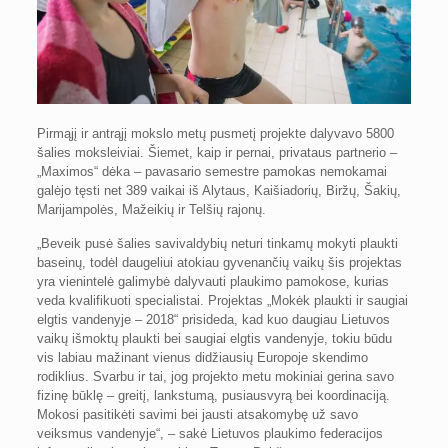
Pirmąjį ir antrąjį mokslo metų pusmetį projekte dalyvavo 5800
šalies moksleiviai. Šiemet, kaip ir pernai, privataus partnerio –
„Maximos“ dėka – pavasario semestre pamokas nemokamai
galėjo tęsti net 389 vaikai iš Alytaus, Kaišiadorių, Biržų, Šakių,
Marijampolės, Mažeikių ir Telšių rajonų.
„Beveik pusė šalies savivaldybių neturi tinkamų mokyti plaukti
baseinų, todėl daugeliui atokiau gyvenančių vaikų šis projektas
yra vienintelė galimybė dalyvauti plaukimo pamokose, kurias
veda kvalifikuoti specialistai. Projektas „Mokėk plaukti ir saugiai
elgtis vandenyje – 2018“ prisideda, kad kuo daugiau Lietuvos
vaikų išmoktų plaukti bei saugiai elgtis vandenyje, tokiu būdu
vis labiau mažinant vienus didžiausių Europoje skendimo
rodiklius. Svarbu ir tai, jog projekto metu mokiniai gerina savo
fizinę būklę – greitį, lankstumą, pusiausvyrą bei koordinaciją.
Mokosi pasitikėti savimi bei jausti atsakomybę už savo
veiksmus vandenyje“, – sakė Lietuvos plaukimo federacijos