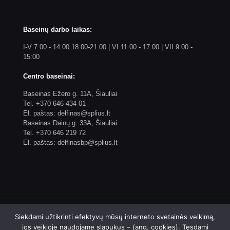
Baseinų darbo laikas:
I-V 7:00 - 14:00 18:00-21:00 | VI 11:00 - 17:00 | VII 9:00 -
15:00
Centro baseinai:
Baseinas Ežero g. 11A, Šiauliai
Tel. +370 646 434 01
El. paštas: delfinas@splius.lt
Baseinas Dainų g. 33A, Šiauliai
Tel. +370 646 219 72
El. paštas: delfinasbp@splius.lt
Siekdami užtikrinti efektyvų mūsų interneto svetainės veikimą,
jos veikloje naudojame slapukus – (ang. cookies). Tęsdami