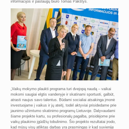
informacijos ir paslaugų biuro Tomas Pakštys.
„Vaikų mokymo plaukti programa turi dvejopą naudą – vaikai
mokomi saugiai elgtis vandenyje ir skatinami sportuoti, galbūt,
atrasti naujus savo talentus. Būdami socialiai atsakinga įmonė
investuojame į vaikus ir jų ateitį, todėl aktyviai prisidedame prie
jaunimo užimtumo skatinimo programų Lietuvoje. Dalyvaudami
šiame projekte kartu, su profesionalų pagalba, prisidėjome prie
vaikų plaukimo įgūdžių tobulinimo. Šio projekto rezultatai įrodo,
kad mūsų visų atliktas darbas yra prasmingas ir kad suvieniję