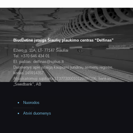
Biudžetinė įstaiga Šiaulių plaukimo centras “Delfinas”
Ežero g. 11A, LT- 77147 Šiauliai
Tel. +370 646 434 01
El. paštas: delfinas@splius.lt
Duomenys apie įstaigą kaupiami juridinių asmenų registre,
kodas 145914357
Atsiskaitomoji sąskaita LT377300010129497106, bankas
„Swedbank", AB
Nuorodos
Atviri duomenys