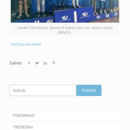
Giedrė Skrodenytė (pirma iš kairės) lipo ant antros vietos
pakylos.
Varžybų rezultatai
Dalintis
Paieška
Paieška
PRIĖMIMAS
TRENERIAI