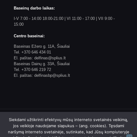
Baseinų darbo laikas:
I-V 7:00 - 14:00 18:00-21:00 | VI 11:00 - 17:00 | VII 9:00 -
15:00
Centro baseinai:
Baseinas Ežero g. 11A, Šiauliai
Tel. +370 646 434 01
El. paštas: delfinas@splius.lt
Baseinas Dainų g. 33A, Šiauliai
Tel. +370 646 219 72
El. paštas: delfinasbp@splius.lt
Siekdami užtikrinti efektyvų mūsų interneto svetainės veikimą,
jos veikloje naudojame slapukus – (ang. cookies). Tęsdami
naršymą interneto svetainėje, sutinkate, kad Jūsų kompiuteryje
© 2023 Biudžetinės įstaigos Šiaulių plaukimo centro