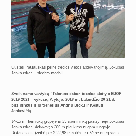
Gustas Paulauskas pelnė trečios vietos apdovanojimą, Jokūbas
Jankauskas – sidabro medalį.
Sveikiname varžybų “Talentas dabar, idealas ateityje EJOF
2019-2021”, vykusių Alytuje, 2018 m. balandžio 20-21 d.
prizininkus ir jų trenerius Andrių Bičkų ir Kęstutį
Jankevičių.
14-15 m. berniukų grupėje iš 23 sportininkų pasižymėjo Jokūbas
Jankauskas, dalyvavęs 200 m plaukimo nugara rungtyje.
Distanciją jis įveikė per 2.22,98 minutės ir užėmė antrą vietą.