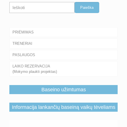
Paieška
Paieška
PRIĖMIMAS
TRENERIAI
PASLAUGOS
LAIKO REZERVACIJA
(Mokymo plaukti projektas)
Baseino užimtumas
Informacija lankančių baseiną vaikų tėveliams