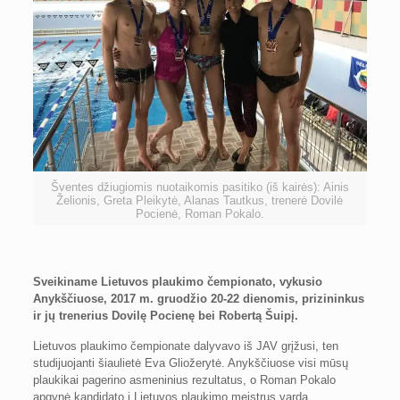
Šventes džiugiomis nuotaikomis pasitiko (iš kairės): Ainis
Želionis, Greta Pleikytė, Alanas Tautkus, trenerė Dovilė
Pocienė, Roman Pokalo.
Sveikiname Lietuvos plaukimo čempionato, vykusio
Anykščiuose, 2017 m. gruodžio 20-22 dienomis, prizininkus
ir jų trenerius Dovilę Pocienę bei Robertą Šuipį.
Lietuvos plaukimo čempionate dalyvavo iš JAV grįžusi, ten
studijuojanti šiaulietė Eva Gliožerytė. Anykščiuose visi mūsų
plaukikai pagerino asmeninius rezultatus, o Roman Pokalo
apgynė kandidato į Lietuvos plaukimo meistrus vardą.