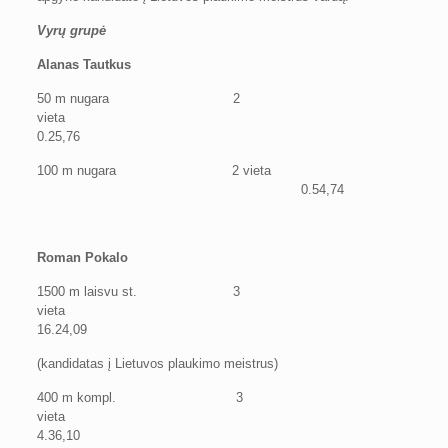
Vyrų grupė
Alanas Tautkus
50 m nugara 2
vieta
0.25,76
100 m nugara 2 vieta
0.54,74
Roman Pokalo
1500 m laisvu st. 3
vieta
16.24,09
(kandidatas į Lietuvos plaukimo meistrus)
400 m kompl. 3
vieta
4.36,10