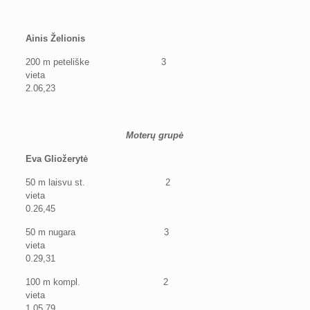
Ainis Želionis
200 m peteliške 3
vieta
2.06,23
Moterų grupė
Eva Gliožerytė
50 m laisvu st. 2
vieta
0.26,45
50 m nugara 3
vieta
0.29,31
100 m kompl. 2
vieta
1.05,79