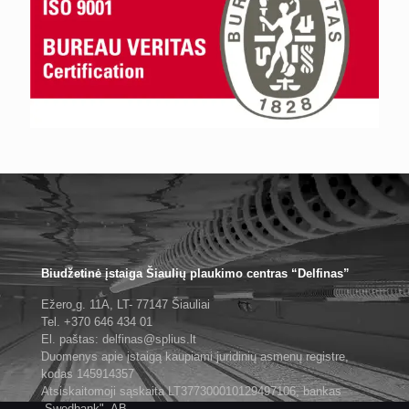
Biudžetinė įstaiga Šiaulių plaukimo centras “Delfinas”
Ežero g. 11A, LT- 77147 Šiauliai
Tel. +370 646 434 01
El. paštas: delfinas@splius.lt
Duomenys apie įstaigą kaupiami juridinių asmenų registre,
kodas 145914357
Atsiskaitomoji sąskaita LT377300010129497106, bankas
„Swedbank", AB